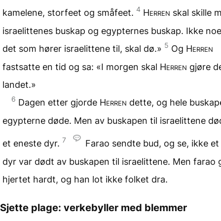
4
kamelene, storfeet og småfeet.
Herren
skal skille 
israelittenes buskap og egypternes buskap. Ikke noe
5
det som hører israelittene til, skal dø.»
Og
Herren
fastsatte en tid og sa: «I morgen skal
Herren
gjøre de
landet.»
6
Dagen etter gjorde
Herren
dette, og hele buskape
egypterne døde. Men av buskapen til israelittene dø
7
et eneste dyr.
Farao sendte bud, og se, ikke et
dyr var dødt av buskapen til israelittene. Men farao 
hjertet hardt, og han lot ikke folket dra.
Sjette plage:
verkebyller med blemmer