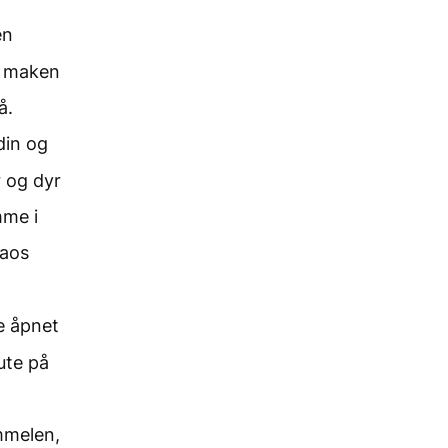
en
t maken
å.
din og
r og dyr
mme i
raos
e åpnet
ute på
mmelen,