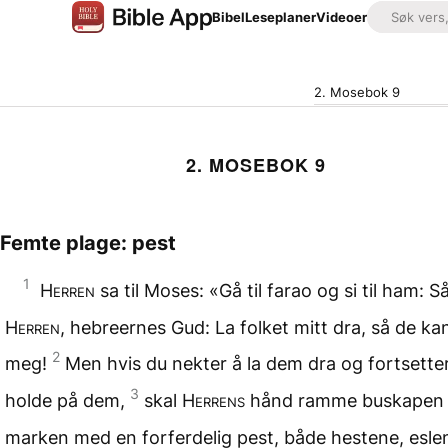
Bibel
Leseplaner
Videoer
2. Mosebok 9
2. MOSEBOK 9
Femte plage: pest
1
Herren
sa til Moses: «Gå til farao og si til ham: Så
Herren
, hebreernes Gud: La folket mitt dra, så de ka
2
meg!
Men hvis du nekter å la dem dra og fortsette
3
holde på dem,
skal
Herrens
hånd ramme buskapen 
marken med en forferdelig pest, både hestene, esle