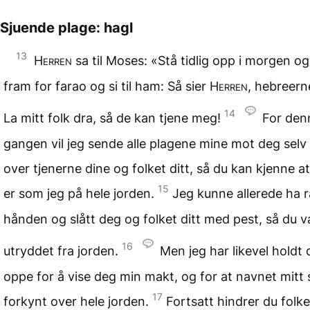
Sjuende plage: hagl
13
Herren
sa til Moses: «Stå tidlig opp i morgen og
fram for farao og si til ham: Så sier
Herren
, hebreern
14
La mitt folk dra, så de kan tjene meg!
For den
gangen vil jeg sende alle plagene mine mot deg selv
over tjenerne dine og folket ditt, så du kan kjenne a
15
er som jeg på hele jorden.
Jeg kunne allerede ha r
hånden og slått deg og folket ditt med pest, så du va
16
utryddet fra jorden.
Men jeg har likevel holdt
oppe for å vise deg min makt, og for at navnet mitt s
17
forkynt over hele jorden.
Fortsatt hindrer du folke