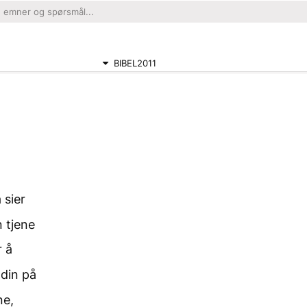
BIBEL2011
 sier
n tjene
r å
din på
ne,