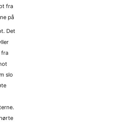
ot fra
ene på
pt. Det
ller
 fra
mot
m slo
øte
terne.
 hørte