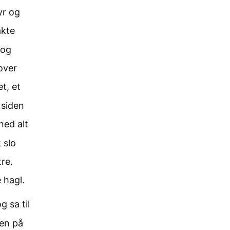
yr og
akte
 og
over
t, et
 siden
ned alt
 slo
re.
 hagl.
 sa til
ten på