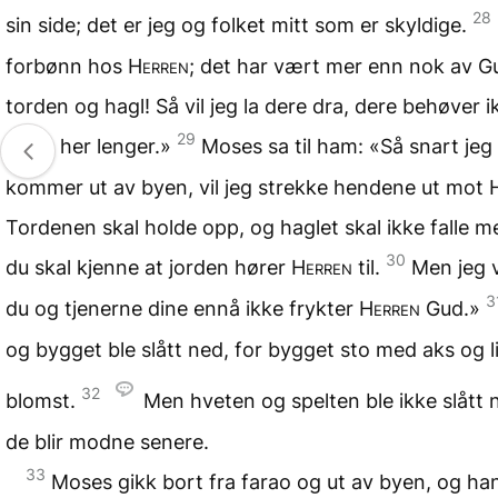
28
sin side; det er jeg og folket mitt som er skyldige.
forbønn hos
Herren
; det har vært mer enn nok av G
torden og hagl! Så vil jeg la dere dra, dere behøver i
29
være her lenger.»
Moses sa til ham: «Så snart jeg
kommer ut av byen, vil jeg strekke hendene ut mot
Tordenen skal holde opp, og haglet skal ikke falle me
30
du skal kjenne at jorden hører
Herren
til.
Men jeg v
3
du og tjenerne dine ennå ikke frykter
Herren
Gud.»
og bygget ble slått ned, for bygget sto med aks og li
32
blomst.
Men hveten og spelten ble ikke slått 
de blir modne senere.
33
Moses gikk bort fra farao og ut av byen, og ha