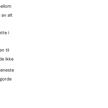
mellom
 av alt
tte i
n til
de ikke
 eneste
gjorde