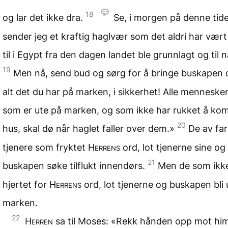
18
og lar det ikke dra.
Se, i morgen på denne tid
sender jeg et kraftig haglvær som det aldri har vær
til i Egypt fra den dagen landet ble grunnlagt og til n
19
Men nå, send bud og sørg for å bringe buskapen 
alt det du har på marken, i sikkerhet! Alle menneske
som er ute på marken, og som ikke har rukket å ko
20
hus, skal dø når haglet faller over dem.»
De av fa
tjenere som fryktet
Herrens
ord, lot tjenerne sine og
21
buskapen søke tilflukt innendørs.
Men de som ikk
hjertet for
Herrens
ord, lot tjenerne og buskapen bli 
marken.
22
Herren
sa til Moses: «Rekk hånden opp mot hi