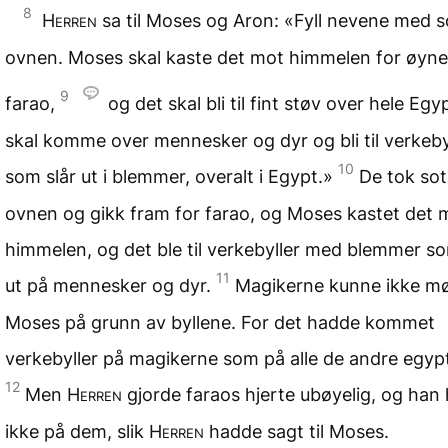
8
Herren
sa til Moses og Aron: «Fyll nevene med s
ovnen. Moses skal kaste det mot himmelen for øyn
9
farao,
og det skal bli til fint støv over hele Egy
skal komme over mennesker og dyr og bli til verkeby
10
som slår ut i blemmer, overalt i Egypt.»
De tok sot
ovnen og gikk fram for farao, og Moses kastet det 
himmelen, og det ble til verkebyller med blemmer so
11
ut på mennesker og dyr.
Magikerne kunne ikke m
Moses på grunn av byllene. For det hadde kommet
verkebyller på magikerne som på alle de andre egyp
12
Men
Herren
gjorde faraos hjerte ubøyelig, og han
ikke på dem, slik
Herren
hadde sagt til Moses.