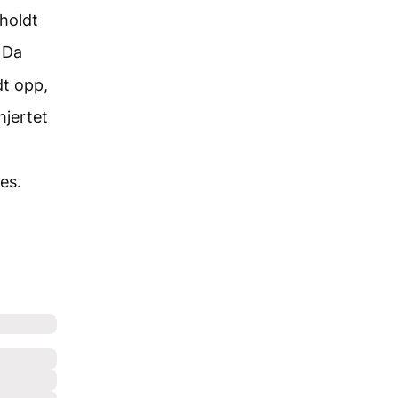
holdt
Da
dt opp,
hjertet
es.