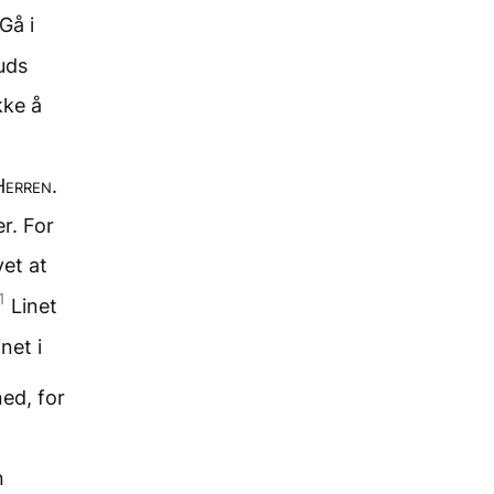
Gå i
uds
kke å
Herren
.
r. For
et at
1
Linet
net i
ned, for
n