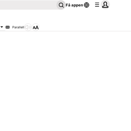
Få appen
Parallell