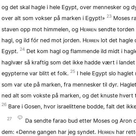
og det skal hagle i hele Egypt, over mennesker og d
23
over alt som vokser på marken i Egypt!»
Moses r
staven opp mot himmelen, og
Herren
sendte torden
hagl, og ild fór ned mot jorden.
Herren
lot det hagle 
24
Egypt.
Det kom hagl og flammende ild midt i hagle
haglvær så kraftig som det ikke hadde vært i landet
25
egypterne var blitt et folk.
I hele Egypt slo haglet 
som var ute på marken, fra mennesker til dyr. Haglet
ned alt som vokste på marken, og det knuste hvert t
26
Bare i Gosen, hvor israelittene bodde, falt det ikke
27
Da sendte farao bud etter Moses og Aron og
dem: «Denne gangen har jeg syndet.
Herren
har ret