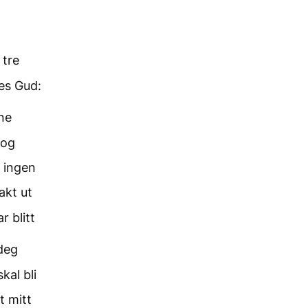
 tre
es Gud:
ne
 og
t ingen
akt ut
r blitt
 deg
kal bli
t mitt