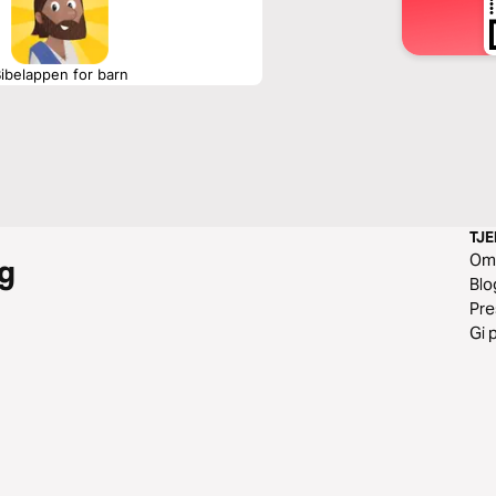
ibelappen for barn
TJ
O
g
Blo
Pr
Gi