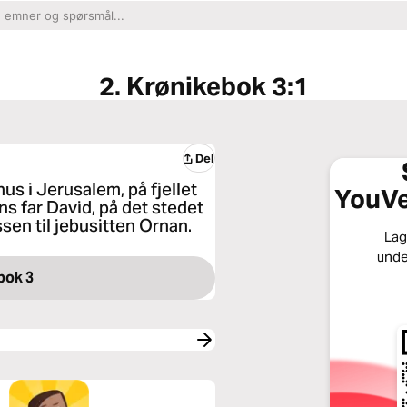
2. Krønikebok 3:1
Del
 i Jerusalem, på fjellet
YouVe
ns far David, på det stedet
sen til jebusitten Ornan.
Lagr
unde
bok 3