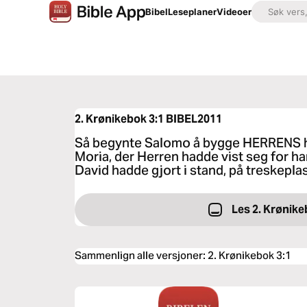
Bibel
Leseplaner
Videoer
2. Krønikebok 3:1
BIBEL2011
Så begynte Salomo å bygge HERRENS hus
Moria, der Herren hadde vist seg for ha
David hadde gjort i stand, på treskeplas
Les 2. Krønike
Sammenlign alle versjoner
:
2. Krønikebok 3:1