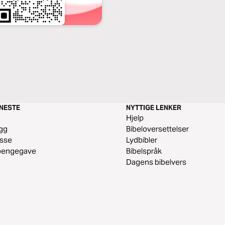
ENESTE
NYTTIGE LENKER
m
Hjelp
gg
Bibeloversettelser
esse
Lydbibler
 pengegave
Bibelspråk
Dagens bibelvers