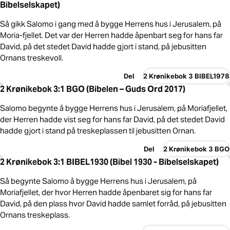
Bibelselskapet)
Så gikk Salomo i gang med å bygge Herrens hus i Jerusalem, på
Moria-fjellet. Det var der Herren hadde åpenbart seg for hans far
David, på det stedet David hadde gjort i stand, på jebusitten
Ornans treskevoll.
Del
2 Krønikebok 3 BIBEL1978
2 Krønikebok 3:1 BGO (Bibelen – Guds Ord 2017)
Salomo begynte å bygge Herrens hus i Jerusalem, på Moriafjellet,
der Herren hadde vist seg for hans far David, på det stedet David
hadde gjort i stand på treskeplassen til jebusitten Ornan.
Del
2 Krønikebok 3 BGO
2 Krønikebok 3:1 BIBEL1930 (Bibel 1930 - Bibelselskapet)
Så begynte Salomo å bygge Herrens hus i Jerusalem, på
Moriafjellet, der hvor Herren hadde åpenbaret sig for hans far
David, på den plass hvor David hadde samlet forråd, på jebusitten
Ornans treskeplass.