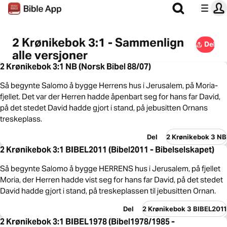
2 Krønikebok 3:1 - Sammenlign
Del
alle versjoner
2 Krønikebok 3:1 NB (Norsk Bibel 88/07)
Så begynte Salomo å bygge Herrens hus i Jerusalem, på Moria-
fjellet. Det var der Herren hadde åpenbart seg for hans far David,
på det stedet David hadde gjort i stand, på jebusitten Ornans
treskeplass.
Del
2 Krønikebok 3 NB
2 Krønikebok 3:1 BIBEL2011 (Bibel2011 - Bibelselskapet)
Så begynte Salomo å bygge HERRENS hus i Jerusalem, på fjellet
Moria, der Herren hadde vist seg for hans far David, på det stedet
David hadde gjort i stand, på treskeplassen til jebusitten Ornan.
Del
2 Krønikebok 3 BIBEL2011
2 Krønikebok 3:1 BIBEL1978 (Bibel1978/1985 -