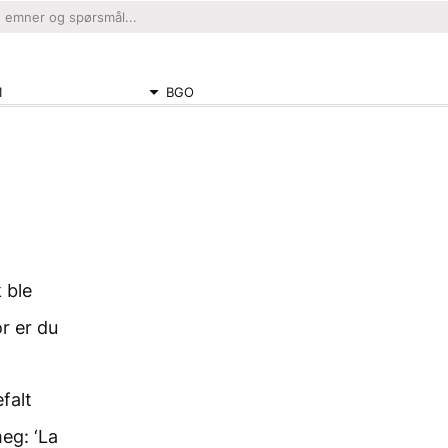
1
BGO
 ble
r er du
falt
eg: ‘La