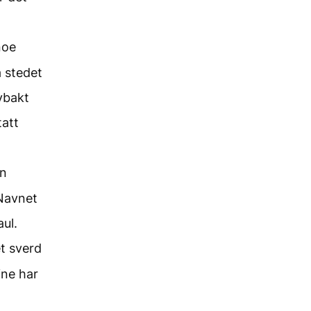
noe
a stedet
nybakt
tatt
en
 Navnet
aul.
et sverd
ine har