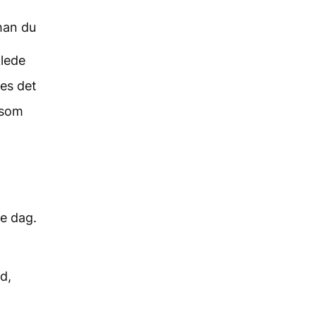
 han du
klede
nes det
 som
e dag.
id,