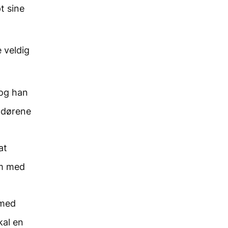
t sine
e veldig
 og han
å dørene
at
am med
 med
kal en