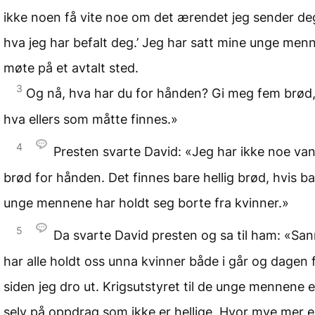
ikke noen få vite noe om det ærendet jeg sender deg 
hva jeg har befalt deg.’ Jeg har satt mine unge menn 
møte på et avtalt sted.
3
Og nå, hva har du for hånden? Gi meg fem brød, 
hva ellers som måtte finnes.»
4
Presten svarte David: «Jeg har ikke noe van
brød for hånden. Det finnes bare hellig brød, hvis b
unge mennene har holdt seg borte fra kvinner.»
5
Da svarte David presten og sa til ham: «Sann
har alle holdt oss unna kvinner både i går og dagen f
siden jeg dro ut. Krigsutstyret til de unge mennene er
selv på oppdrag som ikke er hellige. Hvor mye mer e