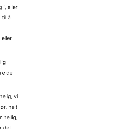
i, eller
til å
eller
lig
are de
elig, vi
ør, helt
 hellig,
r det