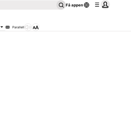
Få appen
Parallell