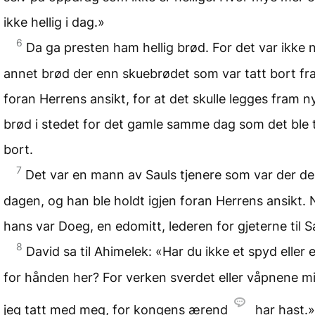
ikke hellig i dag.»
6
Da ga presten ham hellig brød. For det var ikke 
annet brød der enn skuebrødet som var tatt bort fr
foran Herrens ansikt, for at det skulle legges fram 
brød i stedet for det gamle samme dag som det ble 
bort.
7
Det var en mann av Sauls tjenere som var der d
dagen, og han ble holdt igjen foran Herrens ansikt.
hans var Doeg, en edomitt, lederen for gjeterne til S
8
David sa til Ahimelek: «Har du ikke et spyd eller 
for hånden her? For verken sverdet eller våpnene m
jeg tatt med meg, for kongens ærend
har hast.»