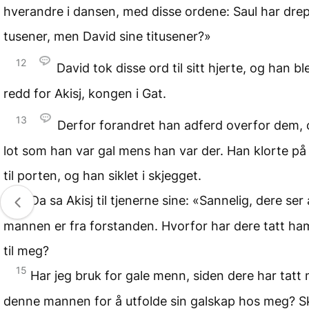
hverandre i dansen, med disse ordene: Saul har drep
tusener, men David sine titusener?»
12
David tok disse ord til sitt hjerte, og han bl
redd for Akisj, kongen i Gat.
13
Derfor forandret han adferd overfor dem,
lot som han var gal mens han var der. Han klorte p
til porten, og han siklet i skjegget.
14
Da sa Akisj til tjenerne sine: «Sannelig, dere ser 
mannen er fra forstanden. Hvorfor har dere tatt h
til meg?
15
Har jeg bruk for gale menn, siden dere har tatt
denne mannen for å utfolde sin galskap hos meg? S