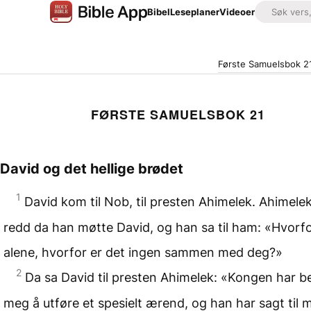
Bibel
Leseplaner
Videoer
Første Samuelsbok 2
FØRSTE SAMUELSBOK 21
David og det hellige brødet
1
David kom til Nob, til presten Ahimelek. Ahimelek
redd da han møtte David, og han sa til ham: «Hvorfo
alene, hvorfor er det ingen sammen med deg?»
2
Da sa David til presten Ahimelek: «Kongen har be
meg å utføre et spesielt ærend, og han har sagt til m