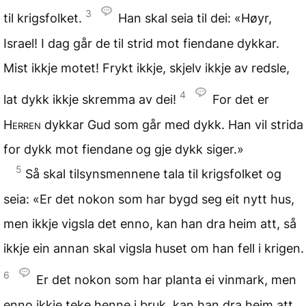
3
til krigsfolket.
Han skal seia til dei: «Høyr,
Israel! I dag går de til strid mot fiendane dykkar.
Mist ikkje motet! Frykt ikkje, skjelv ikkje av redsle,
4
lat dykk ikkje skremma av dei!
For det er
Herren
dykkar Gud som går med dykk. Han vil strida
for dykk mot fiendane og gje dykk siger.»
5
Så skal tilsynsmennene tala til krigsfolket og
seia: «Er det nokon som har bygd seg eit nytt hus,
men ikkje vigsla det enno, kan han dra heim att, så
ikkje ein annan skal vigsla huset om han fell i krigen.
6
Er det nokon som har planta ei vinmark, men
enno ikkje teke henne i bruk, kan han dra heim att,