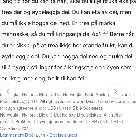
lang tid før du kan ta han, skal du ikkje bruka øks på
trea der og øydeleggja dei. Du kan eta av dei, men
du må ikkje hogga dei ned. Er trea på marka
20
menneske, så du må kringsetja dei òg?
Berre når
du er sikker på at trea ikkje ber etande frukt, kan du
øydeleggja dei. Du kan hogga dei ned og bruka dei
til å byggja stillingar for å kringsetja den byen som
er i krig med deg, heilt til han fell.
Norwegian Nynorsk Bible © The Norwegian Bible Society (Det Norske
Bibelselskap), 2011. All rights reserved worldwide. Used by permission
through agreement with UBS (United Bible Societies).
Norwegian Nynorsk Bible © Det Norske Bibelselskap. Alle rettar
globalt. Brukt med løyve gjennom avtale med UBS (United Bible
Societies), 2011.
Lær mer om Bibel 2011 - Bibelselskapet