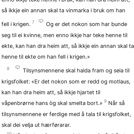
så ikkje ein annan skal ta vinmarka i bruk om han
7
fell i krigen.
Og er det nokon som har bunde
seg til ei kvinne, men enno ikkje har teke henne til
ekte, kan han dra heim att, så ikkje ein annan skal ta
henne til ekte om han fell i krigen.»
8
Tilsynsmennene skal halda fram og seia til
krigsfolket: «Er det nokon som er redd og motlaus,
kan han dra heim att, så ikkje hjartet til
9
våpenbrørne hans òg skal smelta bort.»
Når så
tilsynsmennene er ferdige med å tala til krigsfolket,
skal dei velja ut hærførarar.
10