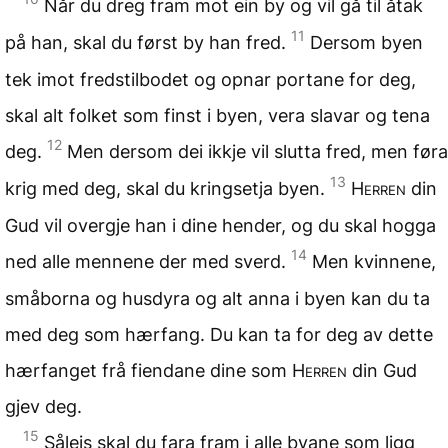
Når du dreg fram mot ein by og vil gå til åtak
11
på han, skal du først by han fred.
Dersom byen
tek imot fredstilbodet og opnar portane for deg,
skal alt folket som finst i byen, vera slavar og tena
12
deg.
Men dersom dei ikkje vil slutta fred, men føra
13
krig med deg, skal du kringsetja byen.
Herren
din
Gud vil overgje han i dine hender, og du skal hogga
14
ned alle mennene der med sverd.
Men kvinnene,
småborna og husdyra og alt anna i byen kan du ta
med deg som hærfang. Du kan ta for deg av dette
hærfanget frå fiendane dine som
Herren
din Gud
gjev deg.
15
Såleis skal du fara fram i alle byane som ligg