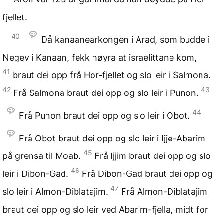
fjellet.
40
Då kanaanearkongen i Arad, som budde i
Negev i Kanaan, fekk høyra at israelittane kom,
41
braut dei opp frå Hor-fjellet og slo leir i Salmona.
42
43
Frå Salmona braut dei opp og slo leir i Punon.
44
Frå Punon braut dei opp og slo leir i Obot.
Frå Obot braut dei opp og slo leir i Ijje-Abarim
45
på grensa til Moab.
Frå Ijjim braut dei opp og slo
46
leir i Dibon-Gad.
Frå Dibon-Gad braut dei opp og
47
slo leir i Almon-Diblatajim.
Frå Almon-Diblatajim
braut dei opp og slo leir ved Abarim-fjella, midt for