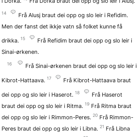
i Dofka.
Frå Dofka braut dei opp og slo leir i Alusj.
14
Frå Alusj braut dei opp og slo leir i Refidim.
Men der fanst det ikkje vatn så folket kunne få
15
drikka.
Frå Refidim braut dei opp og slo leir i
Sinai-ørkenen.
16
Frå Sinai-ørkenen braut dei opp og slo leir i
17
Kibrot-Hattaava.
Frå Kibrot-Hattaava braut
18
dei opp og slo leir i Haserot.
Frå Haserot
19
braut dei opp og slo leir i Ritma.
Frå Ritma braut
20
dei opp og slo leir i Rimmon-Peres.
Frå Rimmon-
21
Peres braut dei opp og slo leir i Libna.
Frå Libna