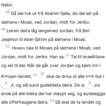
Nebo.
48
Då dei tok ut frå Abarim-fjella, slo dei leir på
slettene i Moab, ved Jordan, midt for Jeriko.
49
Leiren deira låg langsmed Jordan, frå Bet-
Jesjimot til Abel-Sjittim på slettene i Moab.
50
Herren
tala til Moses på slettene i Moab, ved
51
Jordan, midt for Jeriko. Han sa:
Tal til israelittane
og sei til dei: Når de går over Jordan og kjem inn i
52
Kanaan-landet,
skal de driva ut alle som bur i
landet, og slå sund gudebileta deira. De skal gjera
ende på alle bileta dei har støypt seg, og øydeleggja
53
alle offerhaugane deira.
Så skal de ta landet og