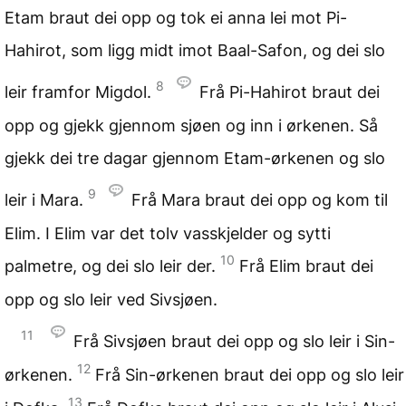
Etam braut dei opp og tok ei anna lei mot Pi-
Hahirot, som ligg midt imot Baal-Safon, og dei slo
8
leir framfor Migdol.
Frå Pi-Hahirot braut dei
opp og gjekk gjennom sjøen og inn i ørkenen. Så
gjekk dei tre dagar gjennom Etam-ørkenen og slo
9
leir i Mara.
Frå Mara braut dei opp og kom til
Elim. I Elim var det tolv vasskjelder og sytti
10
palmetre, og dei slo leir der.
Frå Elim braut dei
opp og slo leir ved Sivsjøen.
11
Frå Sivsjøen braut dei opp og slo leir i Sin-
12
ørkenen.
Frå Sin-ørkenen braut dei opp og slo leir
13