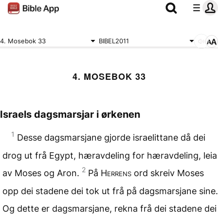
4. Mosebok 33
BIBEL2011
4. MOSEBOK 33
Israels dagsmarsjar i ørkenen
1
Desse dagsmarsjane gjorde israelittane då dei
drog ut frå Egypt, hæravdeling for hæravdeling, leia
2
av Moses og Aron.
På
Herrens
ord skreiv Moses
opp dei stadene dei tok ut frå på dagsmarsjane sine.
Og dette er dagsmarsjane, rekna frå dei stadene dei