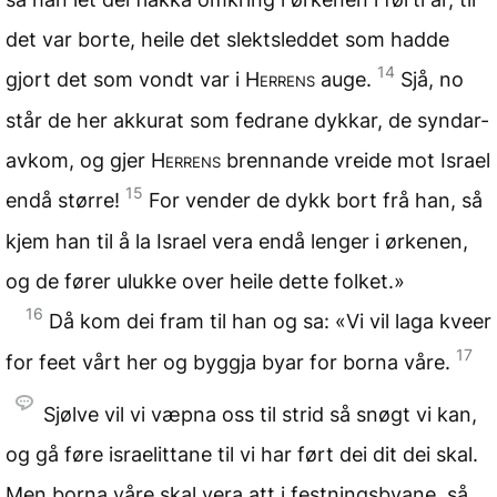
det var borte, heile det slektsleddet som hadde
14
gjort det som vondt var i
Herrens
auge.
Sjå, no
står de her akkurat som fedrane dykkar, de syndar-
avkom, og gjer
Herrens
brennande vreide mot Israel
15
endå større!
For vender de dykk bort frå han, så
kjem han til å la Israel vera endå lenger i ørkenen,
og de fører ulukke over heile dette folket.»
16
Då kom dei fram til han og sa: «Vi vil laga kveer
17
for feet vårt her og byggja byar for borna våre.
Sjølve vil vi væpna oss til strid så snøgt vi kan,
og gå føre israelittane til vi har ført dei dit dei skal.
Men borna våre skal vera att i festningsbyane, så