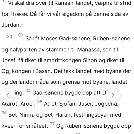
32
Vi skal dra over til Kanaan-landet, væpna til strid
for
Herren
. Då får vi vår eigedom på denne sida av
Jordan.»
33
Så lét Moses Gad-sønene, Ruben-sønene
og halvparten av stammen til Manasse, son til
Josef, få riket til amorittkongen Sihon og riket til
Og, kongen i Basan. Dei fekk landet med byane der
og dei landområda som grensa mot byane, landet
34
omkring.
Gad-sønene bygde opp att Dibon,
35
Atarot, Aroer,
Atrot-Sjofan, Jaser, Jogbeha,
36
Bet-Nimra og Bet-Haran, festningsbyar med
37
kveer for småfeet.
Og Ruben-sønene bygde opp