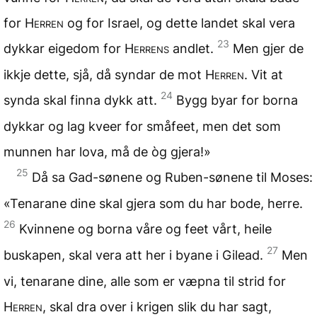
for
Herren
og for Israel, og dette landet skal vera
23
dykkar eigedom for
Herrens
andlet.
Men gjer de
ikkje dette, sjå, då syndar de mot
Herren
. Vit at
24
synda skal finna dykk att.
Bygg byar for borna
dykkar og lag kveer for småfeet, men det som
munnen har lova, må de òg gjera!»
25
Då sa Gad-sønene og Ruben-sønene til Moses:
«Tenarane dine skal gjera som du har bode, herre.
26
Kvinnene og borna våre og feet vårt, heile
27
buskapen, skal vera att her i byane i Gilead.
Men
vi, tenarane dine, alle som er væpna til strid for
Herren
, skal dra over i krigen slik du har sagt,