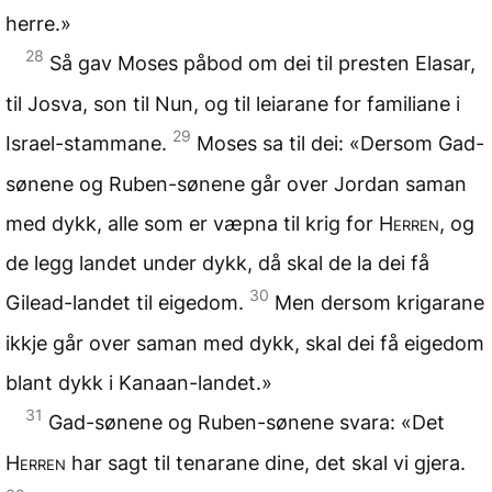
herre.»
28
Så gav Moses påbod om dei til presten Elasar,
til Josva, son til Nun, og til leiarane for familiane i
29
Israel-stammane.
Moses sa til dei: «Dersom Gad-
sønene og Ruben-sønene går over Jordan saman
med dykk, alle som er væpna til krig for
Herren
, og
de legg landet under dykk, då skal de la dei få
30
Gilead-landet til eigedom.
Men dersom krigarane
ikkje går over saman med dykk, skal dei få eigedom
blant dykk i Kanaan-landet.»
31
Gad-sønene og Ruben-sønene svara: «Det
Herren
har sagt til tenarane dine, det skal vi gjera.