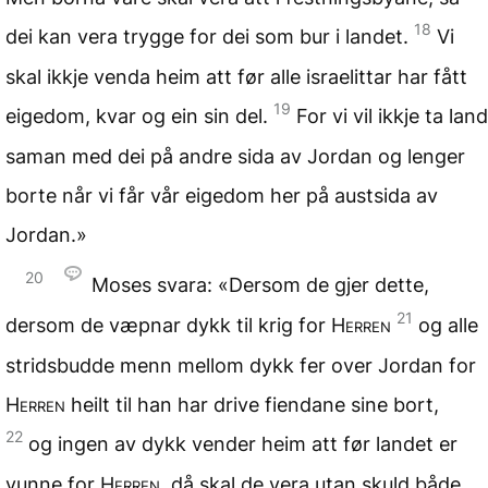
18
dei kan vera trygge for dei som bur i landet.
Vi
skal ikkje venda heim att før alle israelittar har fått
19
eigedom, kvar og ein sin del.
For vi vil ikkje ta land
saman med dei på andre sida av Jordan og lenger
borte når vi får vår eigedom her på austsida av
Jordan.»
20
Moses svara: «Dersom de gjer dette,
21
dersom de væpnar dykk til krig for
Herren
og alle
stridsbudde menn mellom dykk fer over Jordan for
Herren
heilt til han har drive fiendane sine bort,
22
og ingen av dykk vender heim att før landet er
vunne for
Herren
, då skal de vera utan skuld både