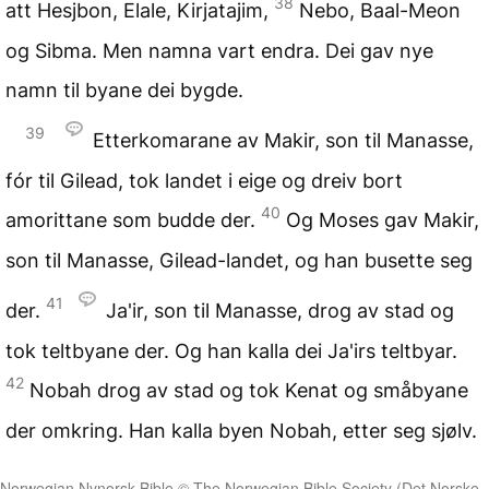
38
att Hesjbon, Elale, Kirjatajim,
Nebo, Baal-Meon
og Sibma. Men namna vart endra. Dei gav nye
namn til byane dei bygde.
39
Etterkomarane av Makir, son til Manasse,
fór til Gilead, tok landet i eige og dreiv bort
40
amorittane som budde der.
Og Moses gav Makir,
son til Manasse, Gilead-landet, og han busette seg
41
der.
Ja'ir, son til Manasse, drog av stad og
tok teltbyane der. Og han kalla dei Ja'irs teltbyar.
42
Nobah drog av stad og tok Kenat og småbyane
der omkring. Han kalla byen Nobah, etter seg sjølv.
Norwegian Nynorsk Bible © The Norwegian Bible Society (Det Norske