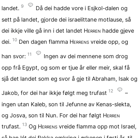
9
landet.
Då dei hadde vore i Esjkol-dalen og
sett på landet, gjorde dei israelittane motlause, så
dei ikkje ville gå inn i det landet
Herren
hadde gjeve
10
dei.
Den dagen flamma
Herrens
vreide opp, og
11
han svor:
Ingen av dei mennene som drog
opp frå Egypt, og som er tjue år eller meir, skal få
sjå det landet som eg svor å gje til Abraham, Isak og
12
Jakob, for dei har ikkje følgt meg trufast
–
ingen utan Kaleb, son til Jefunne av Kenas-slekta,
og Josva, son til Nun. For dei har følgt
Herren
13
trufast.
Og
Herrens
vreide flamma opp mot Israel,
så han lét dei flakka omkring i ørkenen i førti år, til