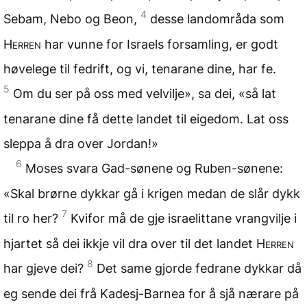
4
Sebam, Nebo og Beon,
desse landområda som
Herren
har vunne for Israels forsamling, er godt
høvelege til fedrift, og vi, tenarane dine, har fe.
5
Om du ser på oss med velvilje», sa dei, «så lat
tenarane dine få dette landet til eigedom. Lat oss
sleppa å dra over Jordan!»
6
Moses svara Gad-sønene og Ruben-sønene:
«Skal brørne dykkar gå i krigen medan de slår dykk
7
til ro her?
Kvifor må de gje israelittane vrangvilje i
hjartet så dei ikkje vil dra over til det landet
Herren
8
har gjeve dei?
Det same gjorde fedrane dykkar då
eg sende dei frå Kadesj-Barnea for å sjå nærare på