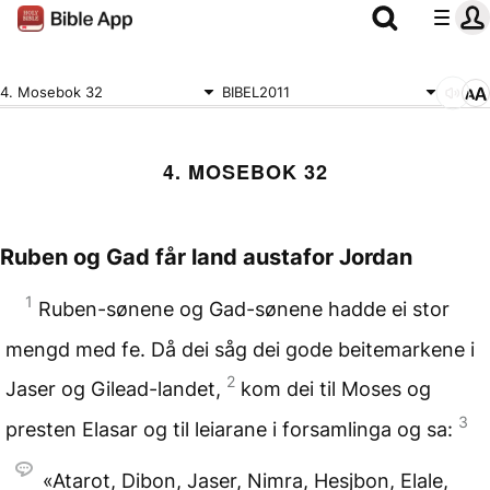
4. Mosebok 32
BIBEL2011
4. MOSEBOK 32
Ruben og Gad får land
austafor Jordan
1
Ruben-sønene og Gad-sønene hadde ei stor
mengd med fe. Då dei såg dei gode beitemarkene i
2
Jaser og Gilead-landet,
kom dei til Moses og
3
presten Elasar og til leiarane i forsamlinga og sa:
«Atarot, Dibon, Jaser, Nimra, Hesjbon, Elale,