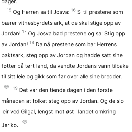
dager.
15
16
Og Herren sa til Josva:
Si til prestene som
bærer vitnesbyrdets ark, at de skal stige opp av
17
Jordan!
Og Josva bød prestene og sa: Stig opp
18
av Jordan!
Da nå prestene som bar Herrens
paktsark, steg opp av Jordan og hadde satt sine
føtter på tørt land, da vendte Jordans vann tilbake
til sitt leie og gikk som før over alle sine bredder.
19
Det var den tiende dagen i den første
måneden at folket steg opp av Jordan. Og de slo
leir ved Gilgal, lengst mot øst i landet omkring
Jeriko.