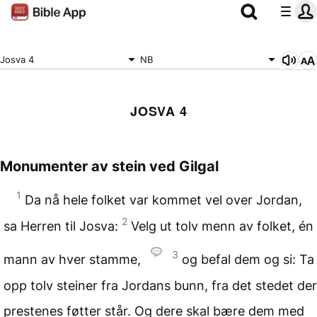
Josva 4
NB
JOSVA 4
Monumenter av stein ved Gilgal
1
Da nå hele folket var kommet vel over Jordan,
2
sa Herren til Josva:
Velg ut tolv menn av folket, én
3
mann av hver stamme,
og befal dem og si: Ta
opp tolv steiner fra Jordans bunn, fra det stedet der
prestenes føtter står. Og dere skal bære dem med