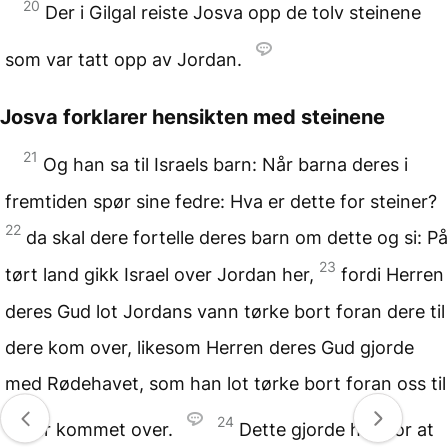
20
Der i Gilgal reiste Josva opp de tolv steinene
som var tatt opp av Jordan.
Josva forklarer hensikten med steinene
21
Og han sa til Israels barn: Når barna deres i
fremtiden spør sine fedre: Hva er dette for steiner?
22
da skal dere fortelle deres barn om dette og si: På
23
tørt land gikk Israel over Jordan her,
fordi Herren
deres Gud lot Jordans vann tørke bort foran dere til
dere kom over, likesom Herren deres Gud gjorde
med Rødehavet, som han lot tørke bort foran oss til
24
vi var kommet over.
Dette gjorde han for at