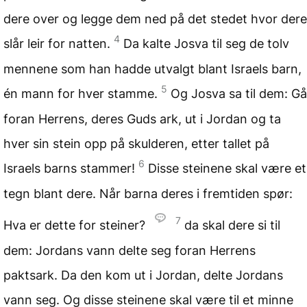
dere over og legge dem ned på det stedet hvor dere
4
slår leir for natten.
Da kalte Josva til seg de tolv
mennene som han hadde utvalgt blant Israels barn,
5
én mann for hver stamme.
Og Josva sa til dem: Gå
foran Herrens, deres Guds ark, ut i Jordan og ta
hver sin stein opp på skulderen, etter tallet på
6
Israels barns stammer!
Disse steinene skal være et
tegn blant dere. Når barna deres i fremtiden spør:
7
Hva er dette for steiner?
da skal dere si til
dem: Jordans vann delte seg foran Herrens
paktsark. Da den kom ut i Jordan, delte Jordans
vann seg. Og disse steinene skal være til et minne