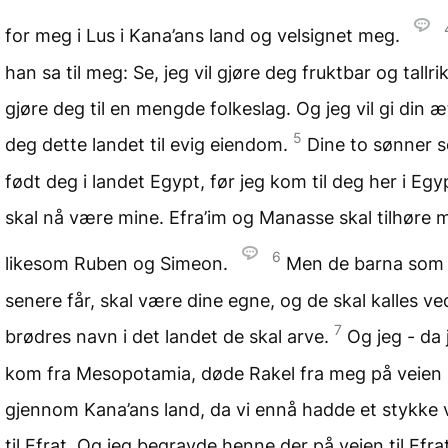
for meg i Lus i Kana’ans land og velsignet meg.
han sa til meg: Se, jeg vil gjøre deg fruktbar og tallri
gjøre deg til en mengde folkeslag. Og jeg vil gi din æ
5
deg dette landet til evig eiendom.
Dine to sønner 
født deg i landet Egypt, før jeg kom til deg her i Egy
skal nå være mine. Efra’im og Manasse skal tilhøre 
6
likesom Ruben og Simeon.
Men de barna som
senere får, skal være dine egne, og de skal kalles ve
7
brødres navn i det landet de skal arve.
Og jeg - da 
kom fra Mesopotamia, døde Rakel fra meg på veien
gjennom Kana’ans land, da vi ennå hadde et stykke v
til Efrat. Og jeg begravde henne der på veien til Efrat