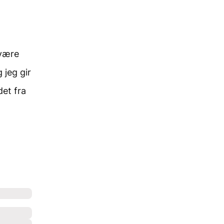
 være
 jeg gir
det fra