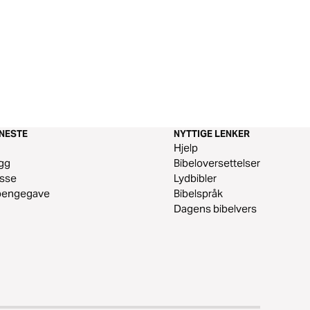
ENESTE
NYTTIGE LENKER
m
Hjelp
gg
Bibeloversettelser
esse
Lydbibler
 pengegave
Bibelspråk
Dagens bibelvers