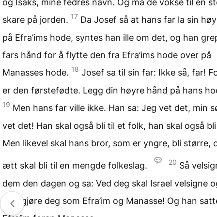
og Isaks, mine fedres navn. Og må de vokse til en st
17
skare på jorden.
Da Josef så at hans far la sin hø
på Efra’ims hode, syntes han ille om det, og han gre
fars hånd for å flytte den fra Efra’ims hode over på
18
Manasses hode.
Josef sa til sin far: Ikke så, far! F
er den førstefødte. Legg din høyre hånd på hans ho
19
Men hans far ville ikke. Han sa: Jeg vet det, min s
vet det! Han skal også bli til et folk, han skal også bli
Men likevel skal hans bror, som er yngre, bli større,
20
ætt skal bli til en mengde folkeslag.
Så velsi
dem den dagen og sa: Ved deg skal Israel velsigne og
Gud gjøre deg som Efra’im og Manasse! Og han satt