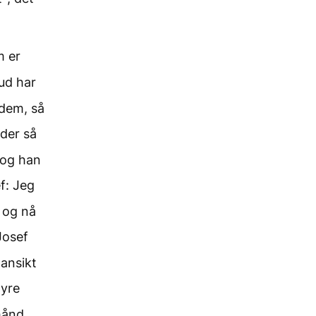
m er
Gud har
 dem, så
lder så
 og han
ef: Jeg
, og nå
Josef
ansikt
øyre
hånd