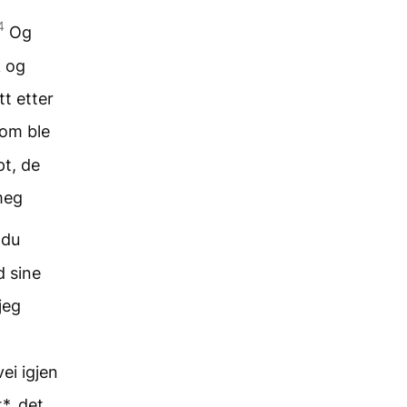
4
Og
k og
tt etter
som ble
pt, de
meg
 du
d sine
jeg
ei igjen
*, det