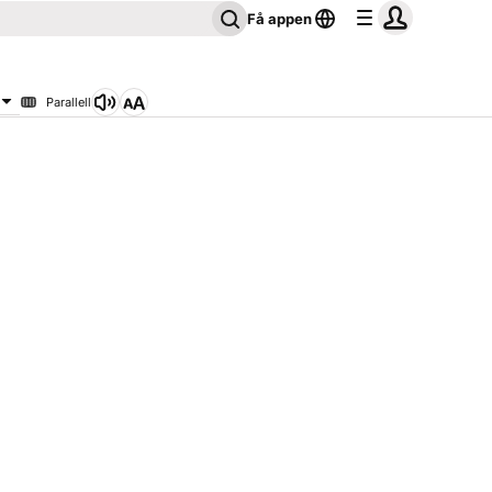
Få appen
Parallell