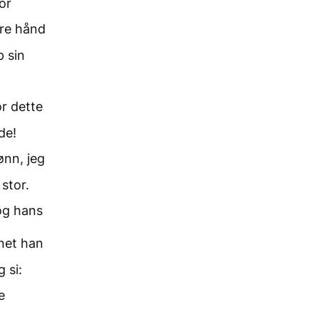
or
yre hånd
p sin
or dette
de!
ønn, jeg
 stor.
 og hans
gnet han
 si:
e