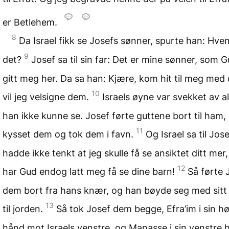
er Betlehem.
8
Da Israel fikk se Josefs sønner, spurte han: Hve
9
det?
Josef sa til sin far: Det er mine sønner, som 
gitt meg her. Da sa han: Kjære, kom hit til meg med
10
vil jeg velsigne dem.
Israels øyne var svekket av a
han ikke kunne se. Josef førte guttene bort til ham,
11
kysset dem og tok dem i favn.
Og Israel sa til Jos
hadde ikke tenkt at jeg skulle få se ansiktet ditt mer
12
har Gud endog latt meg få se dine barn!
Så førte 
dem bort fra hans knær, og han bøyde seg med sitt 
13
til jorden.
Så tok Josef dem begge, Efra’im i sin h
hånd mot Israels venstre, og Manasse i sin venstre 