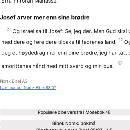
Efra’im foran Manasse.
Josef arver mer enn sine brødre
21
Og Israel sa til Josef: Se, jeg dør. Men Gud skal
22
med dere og føre dere tilbake til fedrenes land.
Og
deg et høydedrag mer enn dine brødre, jeg har tatt 
amorittenes hånd med mitt sverd og min bue.
Norsk Bibel AS
Lær mer om Norsk Bibel 88/07
Populære bibelvers fra
1 Mosebok 48
Bibel: 
Norsk: bokmål