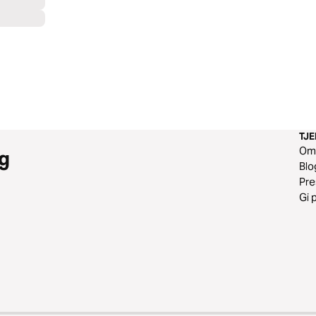
TJ
O
g
Blo
Pr
Gi