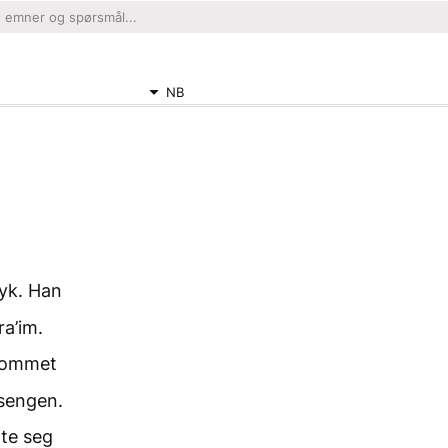
NB
syk. Han
a’im.
 kommet
 sengen.
rte seg