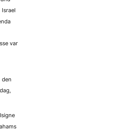
Israel
 enda
sse var
- den
 dag,
lsigne
rahams