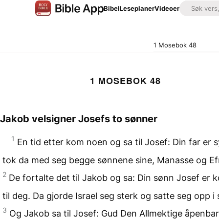
Bibel
Leseplaner
Videoer
1 Mosebok 48
1 MOSEBOK 48
Jakob velsigner Josefs to sønner
1
En tid etter kom noen og sa til Josef: Din far er 
tok da med seg begge sønnene sine, Manasse og Efr
2
De fortalte det til Jakob og sa: Din sønn Josef er
til deg. Da gjorde Israel seg sterk og satte seg opp i
3
Og Jakob sa til Josef: Gud Den Allmektige åpenba