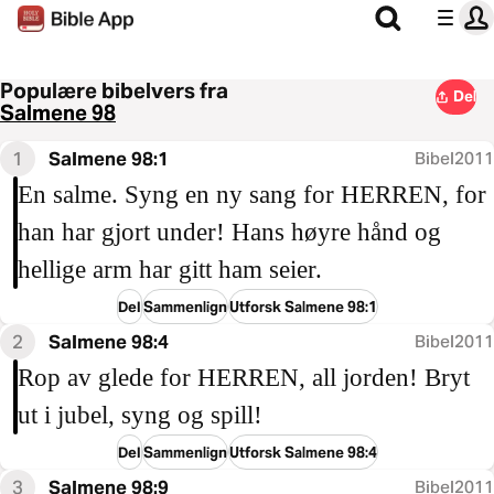
Populære bibelvers fra
Del
Salmene 98
1
Salmene 98:1
Bibel2011
En salme. Syng en ny sang for HERREN, for
han har gjort under! Hans høyre hånd og
hellige arm har gitt ham seier.
Del
Sammenlign
Utforsk Salmene 98:1
2
Salmene 98:4
Bibel2011
Rop av glede for HERREN, all jorden! Bryt
ut i jubel, syng og spill!
Del
Sammenlign
Utforsk Salmene 98:4
3
Salmene 98:9
Bibel2011