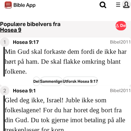
Populære bibelvers fra
Del
Hosea 9
1
Hosea 9:17
Bibel2011
Min Gud skal forkaste dem fordi de ikke har
hørt på ham. De skal flakke omkring blant
folkene.
Del
Sammenlign
Utforsk Hosea 9:17
2
Hosea 9:1
Bibel2011
Gled deg ikke, Israel! Juble ikke som
folkeslagene! For du har horet deg bort fra
din Gud. Du tok gjerne imot betaling på alle
treskeplasser for korn.