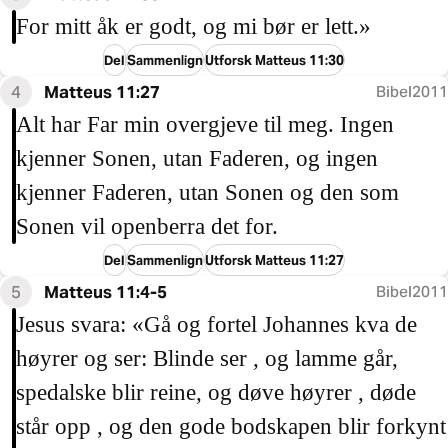
For mitt åk er godt, og mi bør er lett.»
Del
Sammenlign
Utforsk Matteus 11:30
4
Matteus 11:27
Bibel2011
Alt har Far min overgjeve til meg. Ingen
kjenner Sonen, utan Faderen, og ingen
kjenner Faderen, utan Sonen og den som
Sonen vil openberra det for.
Del
Sammenlign
Utforsk Matteus 11:27
5
Matteus 11:4-5
Bibel2011
Jesus svara: «Gå og fortel Johannes kva de
høyrer og ser: Blinde ser , og lamme går,
spedalske blir reine, og døve høyrer , døde
står opp , og den gode bodskapen blir forkynt