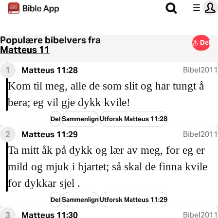
Populære bibelvers fra
Del
Matteus 11
1
Matteus 11:28
Bibel2011
Kom til meg, alle de som slit og har tungt å
bera; eg vil gje dykk kvile!
Del
Sammenlign
Utforsk Matteus 11:28
2
Matteus 11:29
Bibel2011
Ta mitt åk på dykk og lær av meg, for eg er
mild og mjuk i hjartet; så skal de finna kvile
for dykkar sjel .
Del
Sammenlign
Utforsk Matteus 11:29
3
Matteus 11:30
Bibel2011