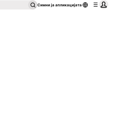
Симни ја апликацијата