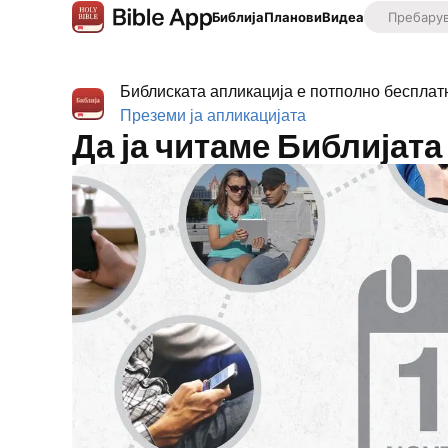
Библија
Планови
Видеа
Библиската апликација е потполно бесплат
Преземи ја апликацијата
Да ја читаме Библијата