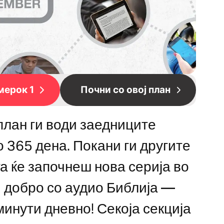
мерок 1
Почни со овој план
 план ги води заедниците
о 365 дена. Покани ги другите
га ќе започнеш нова серија во
и добро со аудио Библија —
минути дневно! Секоја секција