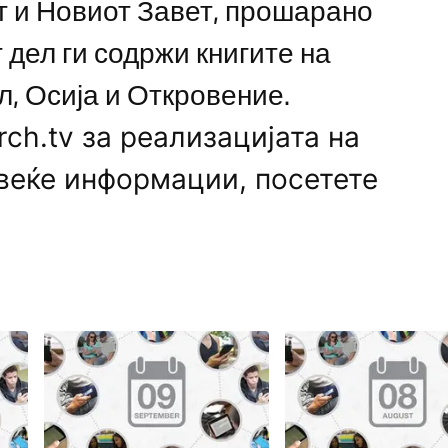
т и Новиот Завет, прошарано
 дел ги содржи книгите на
, Осија и Откровение.
ch.tv за реализацијата на
овеќе информации, посетете