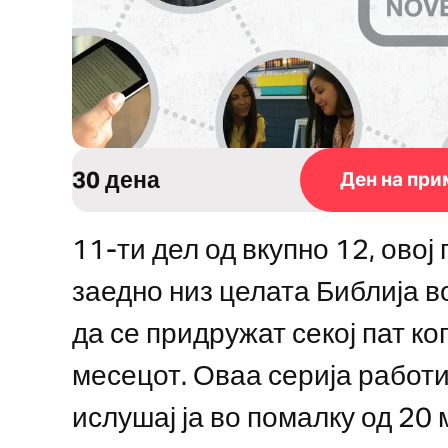
30 дена
Ден на при
11-ти дел од вкупно 12, овој
заедно низ целата Библија в
да се придружат секој пат ко
месецот. Оваа серија работ
ислушај ја во помалку од 20 