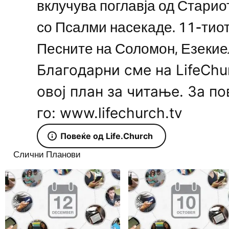
вклучува поглавја од Старио
со Псалми насекаде. 11-тиот
Песните на Соломон, Езекиел
Благодарни сме на LifeChur
овој план за читање. За п
го: www.lifechurch.tv
Повеќе од Life.Church
Слични Планови