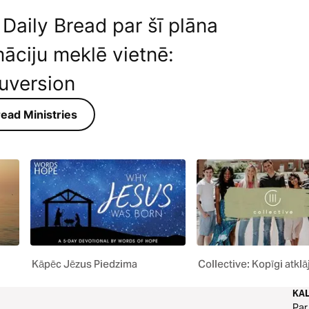
Daily Bread par šī plāna
āciju meklē vietnē:
ouversion
ead Ministries
Kāpēc Jēzus Piedzima
Collective: Kopīgi atklāj
KA
Par