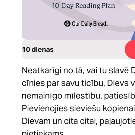
10 dienas
Neatkarīgi no tā, vai tu slavē 
cīnies par savu ticību, Dievs 
nemainīgo mīlestību, patiesī
Pievienojies sieviešu kopiena
Dievam un cita citai, paļaujoti
pietiekams.