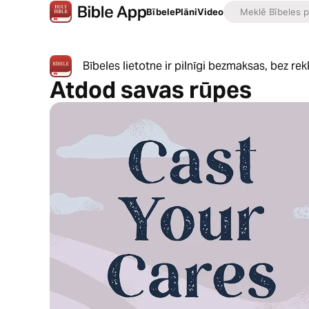
Bībele
Plāni
Video
Bībeles lietotne ir pilnīgi bezmaksas, bez r
Atdod savas rūpes