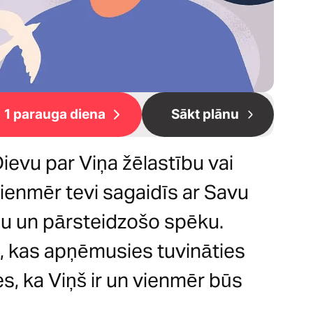
1 parauga diena
Sākt plānu
Dievu par Viņa žēlastību vai
vienmēr tevi sagaidīs ar Savu
bu un pārsteidzošo spēku.
i, kas apņēmusies tuvināties
es, ka Viņš ir un vienmēr būs