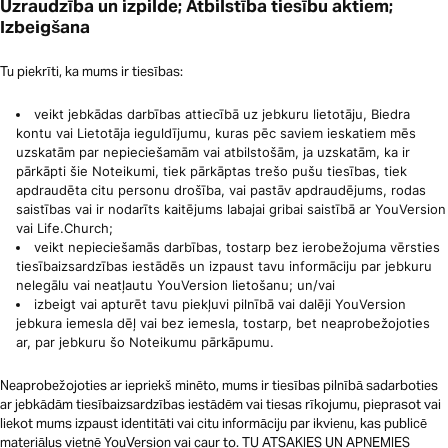
Uzraudzība un izpilde; Atbilstība tiesību aktiem;
Izbeigšana
Tu piekrīti, ka mums ir tiesības:
veikt jebkādas darbības attiecībā uz jebkuru lietotāju, Biedra
kontu vai Lietotāja ieguldījumu, kuras pēc saviem ieskatiem mēs
uzskatām par nepieciešamām vai atbilstošām, ja uzskatām, ka ir
pārkāpti šie Noteikumi, tiek pārkāptas trešo pušu tiesības, tiek
apdraudēta citu personu drošība, vai pastāv apdraudējums, rodas
saistības vai ir nodarīts kaitējums labajai gribai saistībā ar YouVersion
vai Life.Church;
veikt nepieciešamās darbības, tostarp bez ierobežojuma vērsties
tiesībaizsardzības iestādēs un izpaust tavu informāciju par jebkuru
nelegālu vai neatļautu YouVersion lietošanu; un/vai
izbeigt vai apturēt tavu piekļuvi pilnībā vai dalēji YouVersion
jebkura iemesla dēļ vai bez iemesla, tostarp, bet neaprobežojoties
ar, par jebkuru šo Noteikumu pārkāpumu.
Neaprobežojoties ar iepriekš minēto, mums ir tiesības pilnībā sadarboties
ar jebkādām tiesībaizsardzības iestādēm vai tiesas rīkojumu, pieprasot vai
liekot mums izpaust identitāti vai citu informāciju par ikvienu, kas publicē
materiālus vietnē YouVersion vai caur to. TU ATSAKIES UN APŅEMIES