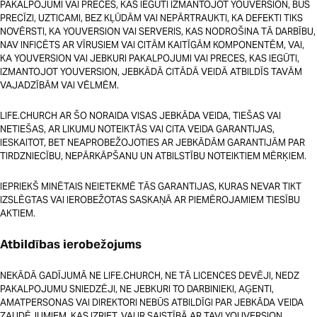
PAKALPOJUMI VAI PRECES, KAS IEGŪTI IZMANTOJOT YOUVERSION, BŪS
PRECĪZI, UZTICAMI, BEZ KĻŪDĀM VAI NEPĀRTRAUKTI, KA DEFEKTI TIKS
NOVĒRSTI, KA YOUVERSION VAI SERVERIS, KAS NODROŠINA TĀ DARBĪBU,
NAV INFICĒTS AR VĪRUSIEM VAI CITĀM KAITĪGĀM KOMPONENTĒM, VAI,
KA YOUVERSION VAI JEBKURI PAKALPOJUMI VAI PRECES, KAS IEGŪTI,
IZMANTOJOT YOUVERSION, JEBKĀDĀ CITĀDĀ VEIDĀ ATBILDĪS TAVĀM
VAJADZĪBĀM VAI VĒLMĒM.
LIFE.CHURCH AR ŠO NORAIDA VISAS JEBKĀDA VEIDA, TIEŠAS VAI
NETIEŠAS, AR LIKUMU NOTEIKTĀS VAI CITA VEIDA GARANTIJAS,
IESKAITOT, BET NEAPROBEŽOJOTIES AR JEBKĀDĀM GARANTIJĀM PAR
TIRDZNIECĪBU, NEPĀRKĀPŠANU UN ATBILSTĪBU NOTEIKTIEM MĒRĶIEM.
IEPRIEKŠ MINĒTAIS NEIETEKMĒ TĀS GARANTIJAS, KURAS NEVAR TIKT
IZSLĒGTAS VAI IEROBEŽOTAS SASKAŅĀ AR PIEMĒROJAMIEM TIESĪBU
AKTIEM.
Atbildības ierobežojums
NEKĀDĀ GADĪJUMĀ NE LIFE.CHURCH, NE TĀ LICENCES DEVĒJI, NEDZ
PAKALPOJUMU SNIEDZĒJI, NE JEBKURI TO DARBINIEKI, AĢENTI,
AMATPERSONAS VAI DIREKTORI NEBŪS ATBILDĪGI PAR JEBKĀDA VEIDA
ZAUDĒJUMIEM, KAS IZRIET, VAI IR SAISTĪBĀ AR TAVI YOUVERSION,