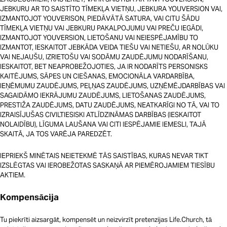
JEBKURU AR TO SAISTĪTO TĪMEKĻA VIETŅU, JEBKURA YOUVERSION VAI,
IZMANTOJOT YOUVERISON, PIEDĀVĀTĀ SATURA, VAI CITU ŠĀDU
TĪMEKĻA VIETŅU VAI JEBKURU PAKALPOJUMU VAI PREČU IEGĀDI,
IZMANTOJOT YOUVERSION, LIETOŠANU VAI NEIESPĒJAMĪBU TO
IZMANTOT, IESKAITOT JEBKĀDA VEIDA TIEŠU VAI NETIEŠU, AR NOLŪKU
VAI NEJAUŠU, IZRIETOŠU VAI SODĀMU ZAUDĒJUMU NODARĪŠANU,
IESKAITOT, BET NEAPROBEŽOJOTIES, JA IR NODARĪTS PERSONISKS
KAITĒJUMS, SĀPES UN CIEŠANAS, EMOCIONĀLA VARDARBĪBA,
IEŅĒMUMU ZAUDĒJUMS, PEĻŅAS ZAUDĒJUMS, UZŅĒMĒJDARBĪBAS VAI
SAGAIDĀMO IEKRĀJUMU ZAUDĒJUMS, LIETOŠANAS ZAUDĒJUMS,
PRESTIŽA ZAUDĒJUMS, DATU ZAUDĒJUMS, NEATKARĪGI NO TĀ, VAI TO
IZRAISĪJUŠAS CIVILTIESISKI ATLĪDZINĀMAS DARBĪBAS (IESKAITOT
NOLAIDĪBU), LĪGUMA LAUŠANA VAI CITI IESPĒJAMIE IEMESLI, TAJĀ
SKAITĀ, JA TOS VARĒJA PAREDZĒT.
IEPRIEKŠ MINĒTAIS NEIETEKMĒ TĀS SAISTĪBAS, KURAS NEVAR TIKT
IZSLĒGTAS VAI IEROBEŽOTAS SASKAŅĀ AR PIEMĒROJAMIEM TIESĪBU
AKTIEM.
Kompensācija
Tu piekrīti aizsargāt, kompensēt un neizvirzīt pretenzijas Life.Church, tā