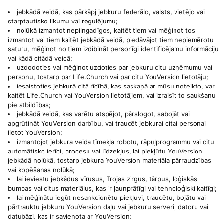
jebkādā veidā, kas pārkāpj jebkuru federālo, valsts, vietējo vai
starptautisko likumu vai regulējumu;
nolūkā izmantot nepilngadīgos, kaitēt tiem vai mēģinot tos
izmantot vai tiem kaitēt jebkādā veidā, piedāvājot tiem nepiemērotu
saturu, mēģinot no tiem izdibināt personīgi identificējamu informāciju
vai kādā citādā veidā;
uzdodoties vai mēģinot uzdoties par jebkuru citu uzņēmumu vai
personu, tostarp par Life.Church vai par citu YouVersion lietotāju;
iesaistoties jebkurā citā rīcībā, kas saskaņā ar mūsu noteikto, var
kaitēt Life.Church vai YouVersion lietotājiem, vai izraisīt to saukšanu
pie atbildības;
jebkādā veidā, kas varētu atspējot, pārslogot, sabojāt vai
apgrūtināt YouVersion darbību, vai traucēt jebkurai citai personai
lietot YouVersion;
izmantojot jebkura veida tīmekļa robotu, rāpuļprogrammu vai citu
automātisko ierīci, procesu vai līdzekļus, lai piekļūtu YouVersion
jebkādā nolūkā, tostarp jebkura YouVersion materiāla pārraudzības
vai kopēšanas nolūkā;
lai ieviestu jebkādus vīrusus, Trojas zirgus, tārpus, loģiskās
bumbas vai citus materiālus, kas ir ļaunprātīgi vai tehnoloģiski kaitīgi;
lai mēģinātu iegūt nesankcionētu piekļuvi, traucētu, bojātu vai
pārtrauktu jebkuru YouVersion daļu vai jebkuru serveri, datoru vai
datubāzi, kas ir savienota ar YouVersion;