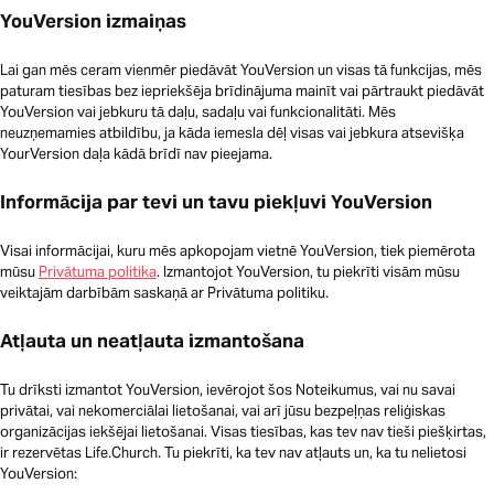
YouVersion izmaiņas
Lai gan mēs ceram vienmēr piedāvāt YouVersion un visas tā funkcijas, mēs
paturam tiesības bez iepriekšēja brīdinājuma mainīt vai pārtraukt piedāvāt
YouVersion vai jebkuru tā daļu, sadaļu vai funkcionalitāti. Mēs
neuzņemamies atbildību, ja kāda iemesla dēļ visas vai jebkura atsevišķa
YourVersion daļa kādā brīdī nav pieejama.
Informācija par tevi un tavu piekļuvi YouVersion
Visai informācijai, kuru mēs apkopojam vietnē YouVersion, tiek piemērota
mūsu
Privātuma politika
. Izmantojot YouVersion, tu piekrīti visām mūsu
veiktajām darbībām saskaņā ar Privātuma politiku.
Atļauta un neatļauta izmantošana
Tu drīksti izmantot YouVersion, ievērojot šos Noteikumus, vai nu savai
privātai, vai nekomerciālai lietošanai, vai arī jūsu bezpeļņas reliģiskas
organizācijas iekšējai lietošanai. Visas tiesības, kas tev nav tieši piešķirtas,
ir rezervētas Life.Church. Tu piekrīti, ka tev nav atļauts un, ka tu nelietosi
YouVersion: