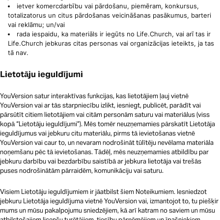
ietver komercdarbību vai pārdošanu, piemēram, konkursus,
totalizatorus un citus pārdošanas veicināšanas pasākumus, barteri
vai reklāmu; un/vai
rada iespaidu, ka materiāls ir iegūts no Life.Church, vai arī tas ir
Life.Church jebkuras citas personas vai organizācijas ieteikts, ja tas
tā nav.
Lietotāju ieguldījumi
YouVersion satur interaktīvas funkcijas, kas lietotājiem ļauj vietnē
YouVersion vai ar tās starpniecību izlikt, iesniegt, publicēt, parādīt vai
pārsūtīt citiem lietotājiem vai citām personām saturu vai materiālus (viss
kopā “Lietotāju ieguldījumi”). Mēs tomēr neuzņemamies pārskatīt Lietotāja
ieguldījumus vai jebkuru citu materiālu, pirms tā ievietošanas vietnē
YouVersion vai caur to, un nevaram nodrošināt tūlītēju nevēlama materiāla
noņemšanu pēc tā ievietošanas. Tādēļ, mēs neuzņemamies atbildību par
jebkuru darbību vai bezdarbību saistībā ar jebkura lietotāja vai trešās
puses nodrošinātām pārraidēm, komunikāciju vai saturu.
Visiem Lietotāju ieguldījumiem ir jāatbilst šiem Noteikumiem. Iesniedzot
jebkuru Lietotāja ieguldījuma vietnē YouVersion vai, izmantojot to, tu piešķir
mums un mūsu pakalpojumu sniedzējiem, kā arī katram no saviem un mūsu
atbilstošajiem licenču turētājiem, tiesību pārņēmējiem un īpašniekiem