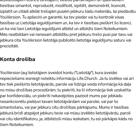
tiesības izmantot, reproducēt, modificēt, izpildīt, demonstrēt, licencēt,
izplatīt un citādi atklāt trešajām pusēm jebkuru šādu materiālu, lai piedāvātu
YouVersion. Tu apliecini un garantē, ka tev pieder vai tu kontrolē visas
tiesības uz Lietotāja ieguldījumiem un, ka tev ir tiesības piešķirt šo licenci,
un ka visi tavi Lietotāja ieguldījumi atbilst un atbildīs šiem Noteikumiem.
Mēs neatbildam vai nenesam atbildību pret jebkuru trešo pusi par tavu vai
jebkura cita YouVersion lietotāja publicēto lietotāja ieguldījumu saturu vai
precizitāti.
Konta drošība
YouVersion ļauj lietotājiem izveidot kontu ("Lietotāji"), kura izveidei
nepieciešams iesniegt noteiktu informāciju Life.Church. Ja tu izvēlies vai arī
tev tiek piešķirts lietotājvārds, parole vai līdzīga veida informācija kā daļa
no mūsu drošības procedūrām, tu piekrīti, ka šī informācija tiek uzskatīta
par konfidenciālu, un piekrīti nekavējoties paziņot mums par jebkādu
nesankcionētu piekļuvi tavam lietotājvārdam vai parolei, vai par to
izmantošanu, vai par jebkuru citu drošības pārkāpumu. Mums ir tiesības
jebkurā brīdī atspējot jebkuru tevis vai mūsu izvēlēto lietotājvārdu, paroli
vai citu identifikatoru, ja, atbilstoši mūsu ieskatam, tu esi pārkāpis kādu no
šiem Noteikumiem.