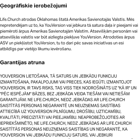
Ģeogrāfiskie ierobežojumi
Life.Church atrodas Oklahomas štatā Amerikas Savienotajās Valstīs. Mēs
nepretendējam uz to, ka YouVersion vai jebkura tā satura daļa ir pieejami vai
piemēroti ārpus Amerikas Savienotajām Valstīm. Atsevišķām personām vai
atsevišķās valstīs var būt aizliegta piekļuve YouVersion. Atrodoties ārpus
ASV un piekļūstot YouVersion, tu to dari pēc savas iniciatīvas un esi
atbildīgs par vietējo likumu ievērošanu.
Garantijas atruna
YOUVERSION LIETOŠANA, TĀ SATURS UN JEBKĀDU FUNKCIJU
IZMANTOŠANA, PAKALPOJUMI VAI PRECES, KAS IEGŪTI, IZMANTOJOT
YOUVERSION, IR TAVS RISKS, TAS VISS TIEK NODROŠINĀTS UZ "KĀ IR" UN
"PĒC IESPĒJĀM" BĀZES, BEZ JEBKĀDA VEIDA TIEŠĀM VAI NETIEŠĀM
GARANTIJĀM. NE LIFE.CHURCH, NEDZ JEBKĀDAS AR LIFE.CHURCH
SAISTĪTĀS PERSONAS NEGARANTĒ UN NEUZŅEMAS SAISTĪBAS
ATTIECĪBĀ UZ YOUVERSION PILNĪGUMU, DROŠĪBU, UZTICAMĪBU,
KVALITĀTI, PRECIZITĀTI VAI PIEEJAMĪBU. NEAPROBEŽOJOTIES AR
IEPRIEKŠMINĒTO, NE LIFE.CHURCH, NEDZ JEBKĀDAS AR LIFE.CHURCH
SAISTĪTĀS PERSONAS NEUZŅEMAS SAISTĪBAS UN NEGARANTĒ, KA
YOUVERSION VAI JEBKĀDU FUNKCIJU SATURS, VAI JEBKURI