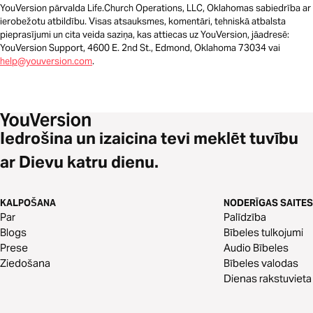
YouVersion pārvalda Life.Church Operations, LLC, Oklahomas sabiedrība ar
ierobežotu atbildību. Visas atsauksmes, komentāri, tehniskā atbalsta
pieprasījumi un cita veida saziņa, kas attiecas uz YouVersion, jāadresē:
YouVersion Support, 4600 E. 2nd St., Edmond, Oklahoma 73034 vai
help@youversion.com
.
Iedrošina un izaicina tevi meklēt tuvību
ar Dievu katru dienu.
KALPOŠANA
NODERĪGAS SAITES
Par
Palīdzība
Blogs
Bībeles tulkojumi
Prese
Audio Bībeles
Ziedošana
Bībeles valodas
Dienas rakstuvieta