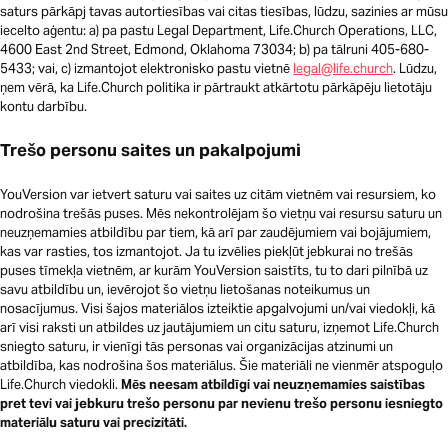
saturs pārkāpj tavas autortiesības vai citas tiesības, lūdzu, sazinies ar mūsu
iecelto aģentu: a) pa pastu Legal Department, Life.Church Operations, LLC,
4600 East 2nd Street, Edmond, Oklahoma 73034; b) pa tālruni 405-680-
5433; vai, c) izmantojot elektronisko pastu vietnē
legal@life.church
. Lūdzu,
ņem vērā, ka Life.Church politika ir pārtraukt atkārtotu pārkāpēju lietotāju
kontu darbību.
Trešo personu saites un pakalpojumi
YouVersion var ietvert saturu vai saites uz citām vietnēm vai resursiem, ko
nodrošina trešās puses. Mēs nekontrolējam šo vietņu vai resursu saturu un
neuzņemamies atbildību par tiem, kā arī par zaudējumiem vai bojājumiem,
kas var rasties, tos izmantojot. Ja tu izvēlies piekļūt jebkurai no trešās
puses tīmekļa vietnēm, ar kurām YouVersion saistīts, tu to dari pilnībā uz
savu atbildību un, ievērojot šo vietņu lietošanas noteikumus un
nosacījumus. Visi šajos materiālos izteiktie apgalvojumi un/vai viedokļi, kā
arī visi raksti un atbildes uz jautājumiem un citu saturu, izņemot Life.Church
sniegto saturu, ir vienīgi tās personas vai organizācijas atzinumi un
atbildība, kas nodrošina šos materiālus. Šie materiāli ne vienmēr atspoguļo
Life.Church viedokli.
Mēs neesam atbildīgi vai neuzņemamies saistības
pret tevi vai jebkuru trešo personu par nevienu trešo personu iesniegto
materiālu saturu vai precizitāti.