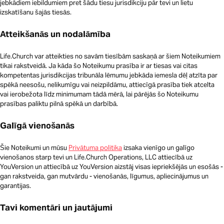
jebkādiem iebildumiem pret šādu tiesu jurisdikciju pār tevi un lietu
izskatīšanu šajās tiesās.
Atteikšanās un nodalāmība
Life.Church var atteikties no savām tiesībām saskaņā ar šiem Noteikumiem
tikai rakstveidā. Ja kāda šo Noteikumu prasība ir ar tiesas vai citas
kompetentas jurisdikcijas tribunāla lēmumu jebkāda iemesla dēļ atzīta par
spēkā neesošu, nelikumīgu vai neizpildāmu, attiecīgā prasība tiek atcelta
vai ierobežota līdz minimumam tādā mērā, lai pārējās šo Noteikumu
prasības paliktu pilnā spēkā un darbībā.
Galīgā vienošanās
Šie Noteikumi un mūsu
Privātuma politika
izsaka vienīgo un galīgo
vienošanos starp tevi un Life.Church Operations, LLC attiecībā uz
YouVersion un attiecībā uz YouVersion aizstāj visas iepriekšējās un esošās -
gan rakstveida, gan mutvārdu - vienošanās, līgumus, apliecinājumus un
garantijas.
Tavi komentāri un jautājumi