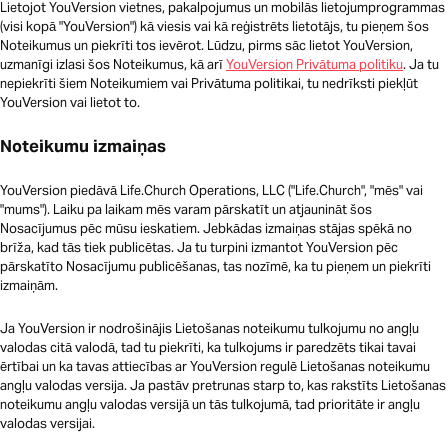
Lietojot YouVersion vietnes, pakalpojumus un mobilās lietojumprogrammas
(visi kopā "YouVersion") kā viesis vai kā reģistrēts lietotājs, tu pieņem šos
Noteikumus un piekrīti tos ievērot. Lūdzu, pirms sāc lietot YouVersion,
uzmanīgi izlasi šos Noteikumus, kā arī
YouVersion Privātuma politiku
. Ja tu
nepiekrīti šiem Noteikumiem vai Privātuma politikai, tu nedrīksti piekļūt
YouVersion vai lietot to.
Noteikumu izmaiņas
YouVersion piedāvā Life.Church Operations, LLC ("Life.Church", "mēs" vai
"mums"). Laiku pa laikam mēs varam pārskatīt un atjaunināt šos
Nosacījumus pēc mūsu ieskatiem. Jebkādas izmaiņas stājas spēkā no
brīža, kad tās tiek publicētas. Ja tu turpini izmantot YouVersion pēc
pārskatīto Nosacījumu publicēšanas, tas nozīmē, ka tu pieņem un piekrīti
izmaiņām.
Ja YouVersion ir nodrošinājis Lietošanas noteikumu tulkojumu no angļu
valodas citā valodā, tad tu piekrīti, ka tulkojums ir paredzēts tikai tavai
ērtībai un ka tavas attiecības ar YouVersion regulē Lietošanas noteikumu
angļu valodas versija. Ja pastāv pretrunas starp to, kas rakstīts Lietošanas
noteikumu angļu valodas versijā un tās tulkojumā, tad prioritāte ir angļu
valodas versijai.