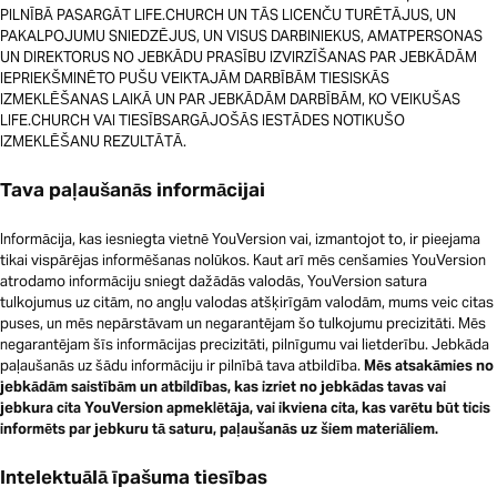
PILNĪBĀ PASARGĀT LIFE.CHURCH UN TĀS LICENČU TURĒTĀJUS, UN
PAKALPOJUMU SNIEDZĒJUS, UN VISUS DARBINIEKUS, AMATPERSONAS
UN DIREKTORUS NO JEBKĀDU PRASĪBU IZVIRZĪŠANAS PAR JEBKĀDĀM
IEPRIEKŠMINĒTO PUŠU VEIKTAJĀM DARBĪBĀM TIESISKĀS
IZMEKLĒŠANAS LAIKĀ UN PAR JEBKĀDĀM DARBĪBĀM, KO VEIKUŠAS
LIFE.CHURCH VAI TIESĪBSARGĀJOŠĀS IESTĀDES NOTIKUŠO
IZMEKLĒŠANU REZULTĀTĀ.
Tava paļaušanās informācijai
Informācija, kas iesniegta vietnē YouVersion vai, izmantojot to, ir pieejama
tikai vispārējas informēšanas nolūkos. Kaut arī mēs cenšamies YouVersion
atrodamo informāciju sniegt dažādās valodās, YouVersion satura
tulkojumus uz citām, no angļu valodas atšķirīgām valodām, mums veic citas
puses, un mēs nepārstāvam un negarantējam šo tulkojumu precizitāti. Mēs
negarantējam šīs informācijas precizitāti, pilnīgumu vai lietderību. Jebkāda
paļaušanās uz šādu informāciju ir pilnībā tava atbildība.
Mēs atsakāmies no
jebkādām saistībām un atbildības, kas izriet no jebkādas tavas vai
jebkura cita YouVersion apmeklētāja, vai ikviena cita, kas varētu būt ticis
informēts par jebkuru tā saturu, paļaušanās uz šiem materiāliem.
Intelektuālā īpašuma tiesības