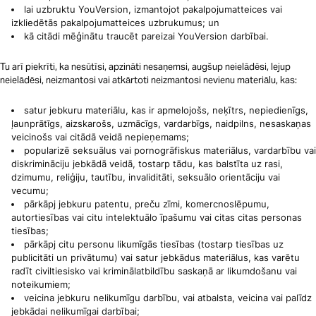
lai uzbruktu YouVersion, izmantojot pakalpojumatteices vai
izkliedētās pakalpojumatteices uzbrukumus; un
kā citādi mēģinātu traucēt pareizai YouVersion darbībai.
Tu arī piekrīti, ka nesūtīsi, apzināti nesaņemsi, augšup neielādēsi, lejup
neielādēsi, neizmantosi vai atkārtoti neizmantosi nevienu materiālu, kas:
satur jebkuru materiālu, kas ir apmelojošs, neķītrs, nepiedienīgs,
ļaunprātīgs, aizskarošs, uzmācīgs, vardarbīgs, naidpilns, nesaskaņas
veicinošs vai citādā veidā nepieņemams;
popularizē seksuālus vai pornogrāfiskus materiālus, vardarbību vai
diskrimināciju jebkādā veidā, tostarp tādu, kas balstīta uz rasi,
dzimumu, reliģiju, tautību, invaliditāti, seksuālo orientāciju vai
vecumu;
pārkāpj jebkuru patentu, preču zīmi, komercnoslēpumu,
autortiesības vai citu intelektuālo īpašumu vai citas citas personas
tiesības;
pārkāpj citu personu likumīgās tiesības (tostarp tiesības uz
publicitāti un privātumu) vai satur jebkādus materiālus, kas varētu
radīt civiltiesisko vai kriminālatbildību saskaņā ar likumdošanu vai
noteikumiem;
veicina jebkuru nelikumīgu darbību, vai atbalsta, veicina vai palīdz
jebkādai nelikumīgai darbībai;