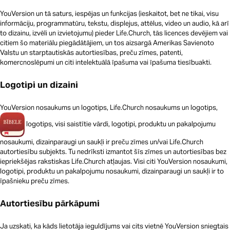
YouVersion un tā saturs, iespējas un funkcijas (ieskaitot, bet ne tikai, visu
informāciju, programmatūru, tekstu, displejus, attēlus, video un audio, kā arī
to dizainu, izvēli un izvietojumu) pieder Life.Church, tās licences devējiem vai
citiem šo materiālu piegādātājiem, un tos aizsargā Amerikas Savienoto
Valstu un starptautiskās autortiesības, preču zīmes, patenti,
komercnoslēpumi un citi intelektuālā īpašuma vai īpašuma tiesībuakti.
Logotipi un dizaini
YouVersion nosaukums un logotips, Life.Church nosaukums un logotips,
logotips, visi saistītie vārdi, logotipi, produktu un pakalpojumu
nosaukumi, dizainparaugi un saukļi ir preču zīmes un/vai Life.Church
autortiesību subjekts. Tu nedrīksti izmantot šīs zīmes un autortiesības bez
iepriekšējas rakstiskas Life.Church atļaujas. Visi citi YouVersion nosaukumi,
logotipi, produktu un pakalpojumu nosaukumi, dizainparaugi un saukļi ir to
īpašnieku preču zīmes.
Autortiesību pārkāpumi
Ja uzskati, ka kāds lietotāja ieguldījums vai cits vietnē YouVersion sniegtais