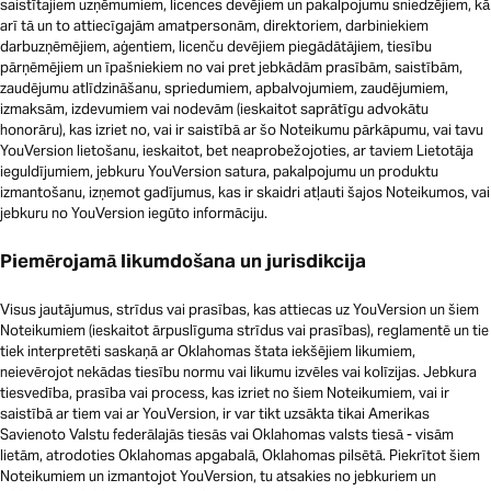
saistītajiem uzņēmumiem, licences devējiem un pakalpojumu sniedzējiem, kā
arī tā un to attiecīgajām amatpersonām, direktoriem, darbiniekiem
darbuzņēmējiem, aģentiem, licenču devējiem piegādātājiem, tiesību
pārņēmējiem un īpašniekiem no vai pret jebkādām prasībām, saistībām,
zaudējumu atlīdzināšanu, spriedumiem, apbalvojumiem, zaudējumiem,
izmaksām, izdevumiem vai nodevām (ieskaitot saprātīgu advokātu
honorāru), kas izriet no, vai ir saistībā ar šo Noteikumu pārkāpumu, vai tavu
YouVersion lietošanu, ieskaitot, bet neaprobežojoties, ar taviem Lietotāja
ieguldījumiem, jebkuru YouVersion satura, pakalpojumu un produktu
izmantošanu, izņemot gadījumus, kas ir skaidri atļauti šajos Noteikumos, vai
jebkuru no YouVersion iegūto informāciju.
Piemērojamā likumdošana un jurisdikcija
Visus jautājumus, strīdus vai prasības, kas attiecas uz YouVersion un šiem
Noteikumiem (ieskaitot ārpuslīguma strīdus vai prasības), reglamentē un tie
tiek interpretēti saskaņā ar Oklahomas štata iekšējiem likumiem,
neievērojot nekādas tiesību normu vai likumu izvēles vai kolīzijas. Jebkura
tiesvedība, prasība vai process, kas izriet no šiem Noteikumiem, vai ir
saistībā ar tiem vai ar YouVersion, ir var tikt uzsākta tikai Amerikas
Savienoto Valstu federālajās tiesās vai Oklahomas valsts tiesā - visām
lietām, atrodoties Oklahomas apgabalā, Oklahomas pilsētā. Piekrītot šiem
Noteikumiem un izmantojot YouVersion, tu atsakies no jebkuriem un