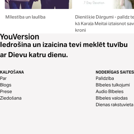
Mīlestība un laulība
Dienišķie Dārgumi - palīdz t
kā Karaļa Meitai iztaisnot sa
kroni
Iedrošina un izaicina tevi meklēt tuvību
ar Dievu katru dienu.
KALPOŠANA
NODERĪGAS SAITES
Par
Palīdzība
Blogs
Bībeles tulkojumi
Prese
Audio Bībeles
Ziedošana
Bībeles valodas
Dienas rakstuvieta