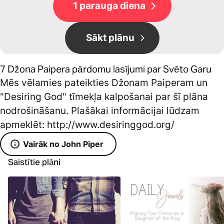
1 parauga diena
Sākt plānu
7 Džona Paipera pārdomu lasījumi par Svēto Garu
Mēs vēlamies pateikties Džonam Paiperam un
"Desiring God" tīmekļa kalpošanai par šī plāna
nodrošināšanu. Plašākai informācijai lūdzam
apmeklēt: http://www.desiringgod.org/
Vairāk no John Piper
Saistītie plāni