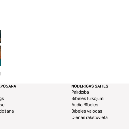
tības
Sarunas ar Dievu
Kristus augšāmcel
LPOŠANA
NODERĪGAS SAITES
Palīdzība
gs
Bībeles tulkojumi
ese
Audio Bībeles
edošana
Bībeles valodas
Dienas rakstuvieta