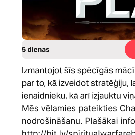
5 dienas
Izmantojot šīs spēcīgās mācība
par to, kā izveidot stratēģiju,
ienaidnieku, kā arī izjauktu viņ
Mēs vēlamies pateikties Cha
nodrošināšanu. Plašākai info
http://bit.ly/spiritualwarfare