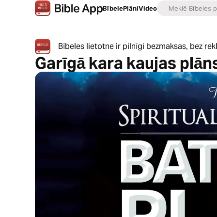
Bībele
Plāni
Video
Bībeles lietotne ir pilnīgi bezmaksas, bez r
Garīgā kara kaujas plān