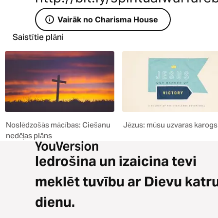
Vairāk no Charisma House
Saistītie plāni
Noslēdzošās mācības: Ciešanu
Jēzus: mūsu uzvaras karogs
nedēļas plāns
Iedrošina un izaicina tevi
meklēt tuvību ar Dievu katr
dienu.