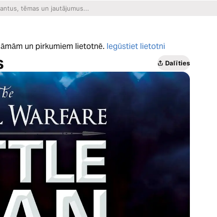
eklāmām un pirkumiem lietotnē.
Iegūstiet lietotni
s
Dalīties