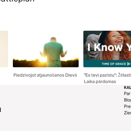
Piedzīvojot atjaunošanos Dievā
"Es tevi pazīstu": Žēlas
Laika pārdomas
KA
Par
Blo
Pr
u
Zi