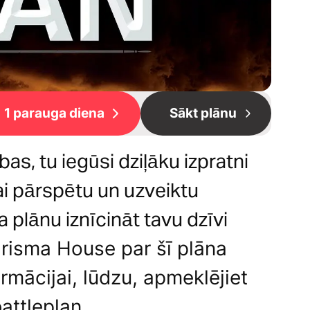
1 parauga diena
Sākt plānu
s, tu iegūsi dziļāku izpratni
 lai pārspētu un uzveiktu
a plānu iznīcināt tavu dzīvi
risma House par šī plāna
rmācijai, lūdzu, apmeklējiet
battleplan