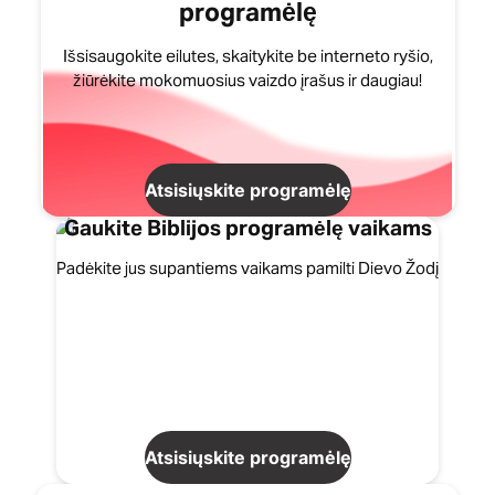
programėlę
Išsisaugokite eilutes, skaitykite be interneto ryšio,
žiūrėkite mokomuosius vaizdo įrašus ir daugiau!
Atsisiųskite programėlę
Gaukite Biblijos programėlę vaikams
Padėkite jus supantiems vaikams pamilti Dievo Žodį
Atsisiųskite programėlę