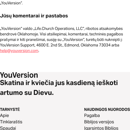
„YouVersion“.
Jūsų komentarai ir pastabos
„YouVersion“ valdo „Life.Church Operations, LLC“, ribotos atsakomybės
bendrovė Oklahomoje. Visi atsiliepimai, komentarai, techninės pagalbos
prašymai ir kiti pranešimai, susiję su „YouVersion“, turėtų būti nukreipti į:
YouVersion Support, 4600 E. 2nd St., Edmond, Oklahoma 73034 arba
help@youversion.com
.
Skatina ir kviečia jus kasdieną ieškoti
artumo su Dievu.
TARNYSTĖ
NAUDINGOS NUORODOS
Apie
Pagalba
Tinklaraštis
Biblijos versijos
Spaudai
Įgarsintos Biblijos