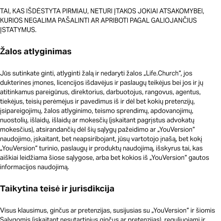
TAI, KAS IŠDĖSTYTA PIRMIAU, NETURI ĮTAKOS JOKIAI ATSAKOMYBEI,
KURIOS NEGALIMA PAŠALINTI AR APRIBOTI PAGAL GALIOJANČIUS
ĮSTATYMUS.
Žalos atlyginimas
Jūs sutinkate ginti, atlyginti žalą ir nedaryti žalos „Life.Church“, jos
dukterines įmones, licencijos išdavėjus ir paslaugų teikėjus bei jos ir jų
atitinkamus pareigūnus, direktorius, darbuotojus, rangovus, agentus,
tiekėjus, teisių perėmėjus ir pavedimus iš ir dėl bet kokių pretenzijų,
įsipareigojimų, žalos atlyginimo, teismo sprendimų, apdovanojimų,
nuostolių, išlaidų, išlaidų ar mokesčių (įskaitant pagrįstus advokatų
mokesčius), atsirandančių dėl šių sąlygų pažeidimo ar „YouVersion“
naudojimo, įskaitant, bet neapsiribojant, jūsų vartotojo įnašą, bet kokį
„YouVersion“ turinio, paslaugų ir produktų naudojimą, išskyrus tai, kas
aiškiai leidžiama šiose sąlygose, arba bet kokios iš „YouVersion“ gautos
informacijos naudojimą.
Taikytina teisė ir jurisdikcija
Visus klausimus, ginčus ar pretenzijas, susijusias su „YouVersion“ ir šiomis
Sąlygomis (įskaitant nesutartinius ginčus ar pretenzijas), reguliuojami ir