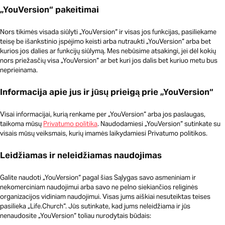
„YouVersion“ pakeitimai
Nors tikimės visada siūlyti „YouVersion“ ir visas jos funkcijas, pasiliekame
teisę be išankstinio įspėjimo keisti arba nutraukti „YouVersion“ arba bet
kurios jos dalies ar funkcijų siūlymą. Mes nebūsime atsakingi, jei dėl kokių
nors priežasčių visa „YouVersion“ ar bet kuri jos dalis bet kuriuo metu bus
neprieinama.
Informacija apie jus ir jūsų prieigą prie „YouVersion“
Visai informacijai, kurią renkame per „YouVersion“ arba jos paslaugas,
taikoma mūsų
Privatumo politika
. Naudodamiesi „YouVersion“ sutinkate su
visais mūsų veiksmais, kurių imamės laikydamiesi Privatumo politikos.
Leidžiamas ir neleidžiamas naudojimas
Galite naudoti „YouVersion“ pagal šias Sąlygas savo asmeniniam ir
nekomerciniam naudojimui arba savo ne pelno siekiančios religinės
organizacijos vidiniam naudojimui. Visas jums aiškiai nesuteiktas teises
pasilieka „Life.Church“. Jūs sutinkate, kad jums neleidžiama ir jūs
nenaudosite „YouVersion“ toliau nurodytais būdais: