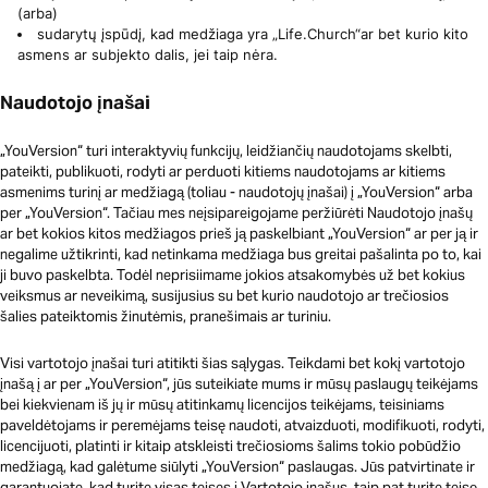
(arba)
sudarytų įspūdį, kad medžiaga yra „Life.Church“ar bet kurio kito
asmens ar subjekto dalis, jei taip nėra.
Naudotojo įnašai
„YouVersion“ turi interaktyvių funkcijų, leidžiančių naudotojams skelbti,
pateikti, publikuoti, rodyti ar perduoti kitiems naudotojams ar kitiems
asmenims turinį ar medžiagą (toliau - naudotojų įnašai) į „YouVersion“ arba
per „YouVersion“. Tačiau mes neįsipareigojame peržiūrėti Naudotojo įnašų
ar bet kokios kitos medžiagos prieš ją paskelbiant „YouVersion“ ar per ją ir
negalime užtikrinti, kad netinkama medžiaga bus greitai pašalinta po to, kai
ji buvo paskelbta. Todėl neprisiimame jokios atsakomybės už bet kokius
veiksmus ar neveikimą, susijusius su bet kurio naudotojo ar trečiosios
šalies pateiktomis žinutėmis, pranešimais ar turiniu.
Visi vartotojo įnašai turi atitikti šias sąlygas. Teikdami bet kokį vartotojo
įnašą į ar per „YouVersion“, jūs suteikiate mums ir mūsų paslaugų teikėjams
bei kiekvienam iš jų ir mūsų atitinkamų licencijos teikėjams, teisiniams
paveldėtojams ir peremėjams teisę naudoti, atvaizduoti, modifikuoti, rodyti,
licencijuoti, platinti ir kitaip atskleisti trečiosioms šalims tokio pobūdžio
medžiagą, kad galėtume siūlyti „YouVersion“ paslaugas. Jūs patvirtinate ir
garantuojate, kad turite visas teises į Vartotojo įnašus, taip pat turite teisę