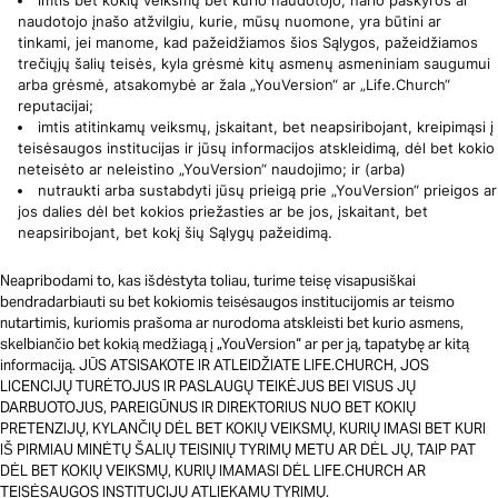
imtis bet kokių veiksmų bet kurio naudotojo, nario paskyros ar
naudotojo įnašo atžvilgiu, kurie, mūsų nuomone, yra būtini ar
tinkami, jei manome, kad pažeidžiamos šios Sąlygos, pažeidžiamos
trečiųjų šalių teisės, kyla grėsmė kitų asmenų asmeniniam saugumui
arba grėsmė, atsakomybė ar žala „YouVersion“ ar „Life.Church“
reputacijai;
imtis atitinkamų veiksmų, įskaitant, bet neapsiribojant, kreipimąsi į
teisėsaugos institucijas ir jūsų informacijos atskleidimą, dėl bet kokio
neteisėto ar neleistino „YouVersion“ naudojimo; ir (arba)
nutraukti arba sustabdyti jūsų prieigą prie „YouVersion“ prieigos ar
jos dalies dėl bet kokios priežasties ar be jos, įskaitant, bet
neapsiribojant, bet kokį šių Sąlygų pažeidimą.
Neapribodami to, kas išdėstyta toliau, turime teisę visapusiškai
bendradarbiauti su bet kokiomis teisėsaugos institucijomis ar teismo
nutartimis, kuriomis prašoma ar nurodoma atskleisti bet kurio asmens,
skelbiančio bet kokią medžiagą į „YouVersion“ ar per ją, tapatybę ar kitą
informaciją. JŪS ATSISAKOTE IR ATLEIDŽIATE LIFE.CHURCH, JOS
LICENCIJŲ TURĖTOJUS IR PASLAUGŲ TEIKĖJUS BEI VISUS JŲ
DARBUOTOJUS, PAREIGŪNUS IR DIREKTORIUS NUO BET KOKIŲ
PRETENZIJŲ, KYLANČIŲ DĖL BET KOKIŲ VEIKSMŲ, KURIŲ IMASI BET KURI
IŠ PIRMIAU MINĖTŲ ŠALIŲ TEISINIŲ TYRIMŲ METU AR DĖL JŲ, TAIP PAT
DĖL BET KOKIŲ VEIKSMŲ, KURIŲ IMAMASI DĖL LIFE.CHURCH AR
TEISĖSAUGOS INSTITUCIJŲ ATLIEKAMŲ TYRIMŲ.