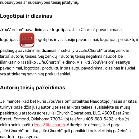
nuosavybės ar nuosavybės teisių įstatymų.
Logotipai ir dizainas
„YouVersion“ pavadinimas ir logotipas, „Life.Church“ pavadinimas ir
logotipas,
logotipas ir visi susiję pavadinimai, logotipai, produktų ir
paslaugų pavadinimai, dizainas ir šūkiai yra „Life.Church“ prekių ženklai ir
(arba) autorių teisės. Šių ženklų ir autorių teisių negalima naudoti be
išankstinio raštiško „Life.Church“ leidimo. Visi kiti „YouVersion“ esantys
pavadinimai, logotipai, produktų ir paslaugų pavadinimai, dizainas ir šūkiai
yra atitinkamų savininkų prekių ženklai.
Autorių teisių pažeidimas
Jei manote, kad bet kuris „YouVersion“ pateiktas Naudotojo įnašas ar kitas
turinys pažeidžia jūsų autorių teises ar kitas teises, susisiekite su mūsų
paskirtuoju atstovu adresu: (a) Church Operations, LLC, 4600 East 2nd
Street, Edmond, Oklahoma 73034; (b) telefonu 405-680-5433; arba (c)
elektroniniu paštu
legal@life.church
. Atkreipkite dėmesį, kad pagal
„Life.Church“ politiką „Life.Church“ gali panaikinti pakartotinių pažeidėjų
naudotojo paskyras.