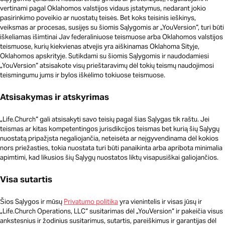
vertinami pagal Oklahomos valstijos vidaus įstatymus, nedarant jokio
pasirinkimo poveikio ar nuostatų teisės. Bet koks teisinis ieškinys,
veiksmas ar procesas, susijęs su šiomis Sąlygomis ar „YouVersion“, turi būti
iškeliamas išimtinai Jav federaliniuose teismuose arba Oklahomos valstijos
teismuose, kurių kiekvienas atvejis yra aiškinamas Oklahoma Sityje,
Oklahomos apskrityje. Sutikdami su šiomis Sąlygomis ir naudodamiesi
„YouVersion“ atsisakote visų prieštaravimų dėl tokių teismų naudojimosi
teismingumu jums ir bylos iškėlimo tokiuose teismuose.
Atsisakymas ir atskyrimas
„Life.Church“ gali atsisakyti savo teisių pagal šias Sąlygas tik raštu. Jei
teismas ar kitas kompetentingos jurisdikcijos teismas bet kurią šių Sąlygų
nuostatą pripažįsta negaliojančia, neteisėta ar neįgyvendinama dėl kokios
nors priežasties, tokia nuostata turi būti panaikinta arba apribota minimalia
apimtimi, kad likusios šių Sąlygų nuostatos liktų visapusiškai galiojančios.
Visa sutartis
Šios Sąlygos ir mūsų
Privatumo politika
yra vienintelis ir visas jūsų ir
„Life.Church Operations, LLC“ susitarimas dėl „YouVersion“ ir pakeičia visus
ankstesnius ir žodinius susitarimus, sutartis, pareiškimus ir garantijas dėl