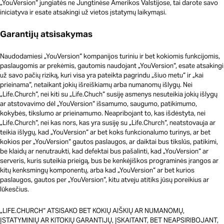
„YouVersion“ jungiatės ne Jungtinėse Amerikos Valstijose, tai darote savo
iniciatyva ir esate atsakingi už vietos įstatymų laikymąsi.
Garantijų atsisakymas
Naudodamiesi „YouVersion“ kompanijos turiniu ir bet kokiomis funkcijomis,
paslaugomis ar prekėmis, gautomis naudojant „YouVersion“, esate atsakingi
už savo pačių riziką, kuri visa yra pateikta pagrindu „šiuo metu“ ir „kai
prieinama“, netaikant jokių išreiškiamų arba numanomų išlygų. Nei
„Life.Church“, nei kiti su „Life.Chuch“ susiję asmenys nesuteikia jokių išlygų
ar atstovavimo dėl „YouVersion“ išsamumo, saugumo, patikimumo,
kokybės, tikslumo ar prieinamumo. Neapribojant to, kas išdėstyta, nei
„Life.Church“, nei kas nors, kas yra susiję su „Life.Church“, neatstovauja ar
teikia išlygų, kad „YouVersion“ ar bet koks funkcionalumo turinys, ar bet
kokios per „YouVersion“ gautos paslaugos, ar daiktai bus tikslūs, patikimi,
be klaidų ar nenutraukti, kad defektai bus pašalinti, kad „YouVersion“ ar
serveris, kuris suteikia prieigą, bus be kenkėjiškos programinės įrangos ar
kitų kenksmingų komponentų, arba kad „YouVersion“ ar bet kurios
paslaugos, gautos per „YouVersion“, kitu atveju atitiks jūsų poreikius ar
lūkesčius.
„LIFE.CHURCH“ ATSISAKO BET KOKIŲ AIŠKIŲ AR NUMANOMŲ,
ĮSTATYMINIŲ AR KITOKIŲ GARANTIJŲ, ĮSKAITANT, BET NEAPSIRIBOJANT,