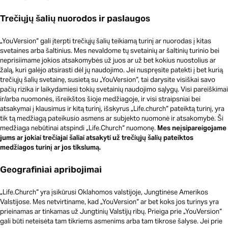
Trečiųjų šalių nuorodos ir paslaugos
„YouVersion“ gali įterpti trečiųjų šalių teikiamą turinį ar nuorodas į kitas
svetaines arba šaltinius. Mes nevaldome tų svetainių ar šaltinių turinio bei
neprisiimame jokios atsakomybės už juos ar už bet kokius nuostolius ar
žalą, kuri galėjo atsirasti dėl jų naudojimo. Jei nuspręsite patekti į bet kurią
trečiųjų šalių svetainę, susietą su „YouVersion“, tai darysite visiškai savo
pačių rizika ir laikydamiesi tokių svetainių naudojimo sąlygų. Visi pareiškimai
ir/arba nuomonės, išreikštos šioje medžiagoje, ir visi straipsniai bei
atsakymai į klausimus ir kitą turinį, išskyrus „Life.church“ pateiktą turinį, yra
tik tą medžiagą pateikusio asmens ar subjekto nuomonė ir atsakomybė. Ši
medžiaga nebūtinai atspindi „Life.Church“ nuomonę.
Mes neįsipareigojame
jums ar jokiai trečiajai šaliai atsakyti už trečiųjų šalių pateiktos
medžiagos turinį ar jos tikslumą.
Geografiniai apribojimai
„Life.Church“ yra įsikūrusi Oklahomos valstijoje, Jungtinėse Amerikos
Valstijose. Mes netvirtiname, kad „YouVersion“ ar bet koks jos turinys yra
prieinamas ar tinkamas už Jungtinių Valstijų ribų. Prieiga prie „YouVersion“
gali būti neteisėta tam tikriems asmenims arba tam tikrose šalyse. Jei prie