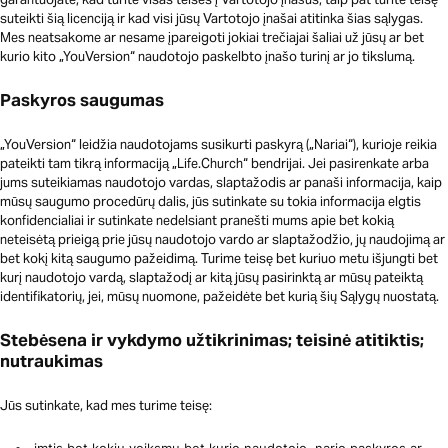
suteikti šią licenciją ir kad visi jūsų Vartotojo įnašai atitinka šias sąlygas.
Mes neatsakome ar nesame įpareigoti jokiai trečiajai šaliai už jūsų ar bet
kurio kito „YouVersion“ naudotojo paskelbto įnašo turinį ar jo tikslumą.
Paskyros saugumas
„YouVersion“ leidžia naudotojams susikurti paskyrą („Nariai“), kurioje reikia
pateikti tam tikrą informaciją „Life.Church“ bendrijai. Jei pasirenkate arba
jums suteikiamas naudotojo vardas, slaptažodis ar panaši informacija, kaip
mūsų saugumo procedūrų dalis, jūs sutinkate su tokia informacija elgtis
konfidencialiai ir sutinkate nedelsiant pranešti mums apie bet kokią
neteisėtą prieigą prie jūsų naudotojo vardo ar slaptažodžio, jų naudojimą ar
bet kokį kitą saugumo pažeidimą. Turime teisę bet kuriuo metu išjungti bet
kurį naudotojo vardą, slaptažodį ar kitą jūsų pasirinktą ar mūsų pateiktą
identifikatorių, jei, mūsų nuomone, pažeidėte bet kurią šių Sąlygų nuostatą.
Stebėsena ir vykdymo užtikrinimas; teisinė atitiktis;
nutraukimas
Jūs sutinkate, kad mes turime teisę: