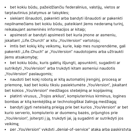
bet kokiu būdu, pažeidžiančiu federalinius, valstijų, vietos ar
tarptautinius įstatymus ar taisykles;
siekiant išnaudoti, pakenkti arba bandyti išnaudoti ar pakenkti
nepilnamečiams bet kokiu būdu, pateikiant jiems nederamą turinį,
reikalaujant asmeninės informacijos ar kitaip;
apsimesti ar bandyti apsimesti bet kuria įmone ar asmeniu,
įskaitant „Life.Church“ ar kitu „YouVersion“ vartotoju;
imtis bet kokių kitų veiksmų, kurie, kaip mes nusprendėme, gali
pakenkti „Life.Chuch“ ar „YouVersion“ naudotojams arba užtraukti
jiems atsakomybę;
bet kokiu būdu, kuris galėtų išjungti, apsunkinti, sugadinti ar
sutrikdyti „YouVersion“ arba trukdyti kitam asmeniui naudotis
„YouVersion“ paslaugomis;
naudoti bet kokį robotą ar kitą automatinį įrenginį, procesą ar
priemonę, kad bet kokiu tikslu pasiektumėte „YouVersion“, įskaitant
bet kokios „YouVersion“ medžiagos stebėjimą ar kopijavimą;
platinti virusus, „Trojos arklius“, kompiuterinius kirminus, logines
bombas ar kitą kenkėjišką ar technologiškai žalingą medžiagą;
bandyti įgyti neteisėtą prieigą prie bet kurios „YouVersion“ ar bet
kurio serverio, kompiuterio ar duomenų bazės, prijungtos prie
„YouVersion“, įsiterpti į ją, trukdyti jai, ją sugadinti ar sutrikdyti jos
veikimą;
per „YouVersion“ vykdyti „denial-of-service“ ataką arba paskirstytą