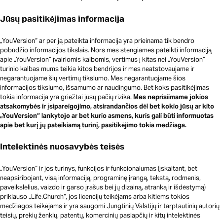
Jūsų pasitikėjimas informacija
„YouVersion“ ar per ją pateikta informacija yra prieinama tik bendro
pobūdžio informacijos tikslais. Nors mes stengiamės pateikti informaciją
apie „YouVersion“ įvairiomis kalbomis, vertimus į kitas nei „YouVersion“
turinio kalbas mums teikia kitos bendrijos ir mes neatstovaujame ir
negarantuojame šių vertimų tikslumo. Mes negarantuojame šios
informacijos tikslumo, išsamumo ar naudingumo. Bet koks pasitikėjimas
tokia informacija yra griežtai jūsų pačių rizika.
Mes neprisiimame jokios
atsakomybės ir įsipareigojimo, atsirandančios dėl bet kokio jūsų ar kito
„YouVersion“ lankytojo ar bet kurio asmens, kuris gali būti informuotas
apie bet kurį jų pateikiamą turinį, pasitikėjimo tokia medžiaga.
Intelektinės nuosavybės teisės
„YouVersion“ ir jos turinys, funkcijos ir funkcionalumas (įskaitant, bet
neapsiribojant, visą informaciją, programinę įrangą, tekstą, rodmenis,
paveikslėlius, vaizdo ir garso įrašus bei jų dizainą, atranką ir išdėstymą)
priklauso „Life.Church“, jos licencijų teikėjams arba kitiems tokios
medžiagos teikėjams ir yra saugomi Jungtinių Valstijų ir tarptautinių autorių
teisių, prekių ženklų, patentų, komercinių paslapčių ir kitų intelektinės