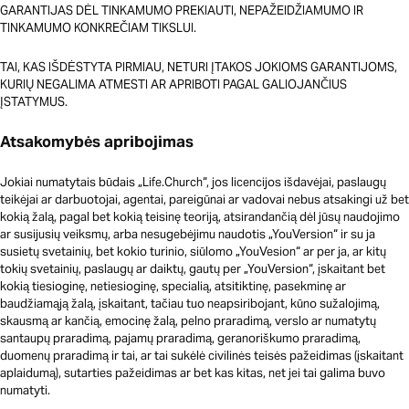
GARANTIJAS DĖL TINKAMUMO PREKIAUTI, NEPAŽEIDŽIAMUMO IR
TINKAMUMO KONKREČIAM TIKSLUI.
TAI, KAS IŠDĖSTYTA PIRMIAU, NETURI ĮTAKOS JOKIOMS GARANTIJOMS,
KURIŲ NEGALIMA ATMESTI AR APRIBOTI PAGAL GALIOJANČIUS
ĮSTATYMUS.
Atsakomybės apribojimas
Jokiai numatytais būdais „Life.Church“, jos licencijos išdavėjai, paslaugų
teikėjai ar darbuotojai, agentai, pareigūnai ar vadovai nebus atsakingi už bet
kokią žalą, pagal bet kokią teisinę teoriją, atsirandančią dėl jūsų naudojimo
ar susijusių veiksmų, arba nesugebėjimu naudotis „YouVersion“ ir su ja
susietų svetainių, bet kokio turinio, siūlomo „YouVesion“ ar per ja, ar kitų
tokių svetainių, paslaugų ar daiktų, gautų per „YouVersion“, įskaitant bet
kokią tiesioginę, netiesioginę, specialią, atsitiktinę, pasekminę ar
baudžiamąją žalą, įskaitant, tačiau tuo neapsiribojant, kūno sužalojimą,
skausmą ar kančią, emocinę žalą, pelno praradimą, verslo ar numatytų
santaupų praradimą, pajamų praradimą, geranoriškumo praradimą,
duomenų praradimą ir tai, ar tai sukėlė civilinės teisės pažeidimas (įskaitant
aplaidumą), sutarties pažeidimas ar bet kas kitas, net jei tai galima buvo
numatyti.