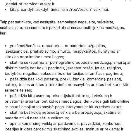
„denial-of-service“ ataką; ir
kitaip bandyti trukdyti tinkamam „YouVersion“ veikimui.
Taip pat sutinkate, kad nesiųsite, sąmoningai negausite, neįkelsite,
neatsisiųsite, nenaudosite ir pakartotinai nenaudosite jokios medžiagos,
kuri:
yra šmeižiančios, nepadorios, nepadorios, užgaulios,
įžeidžiančios, priekabiavimo, smurto, neapykantos, kurstymo ar
kitokios nepriimtinos medžiagos;
skatina seksualinio ar pornografinio pobūdžio medžiagą, smurtą ar
diskriminaciją bet kokiu pagrindu, įskaitant rasės, lyties, religijos,
tautybės, negalios, seksualinės orientacijos ar amžiaus pagrindu;
pažeidžia bet kokį patentą, prekių ženklą, komercinę paslaptį,
autorių teises ar kitas intelektinės nuosavybės ar kitas bet kurio kito
asmens teises;
pažeidžia kitų asmenų teises (įskaitant teisę į viešumą ir
privatumą) arba turi bet kokios medžiagos, dėl kurios gali kilti civilinė
ar baudžiamoji atsakomybė pagal įstatymus ar kitus teisės aktus;
skatina bet kokią neteisėtą veiklą arba propaguoja, skatina ar
padeda atlikti neteisėtus veiksmus;
apima komercinę veiklą ar pardavimus, pavyzdžiui, konkursus,
loterijas ir kitas pardavimų skatinimo akcijas, mainus ar reklamą; ir