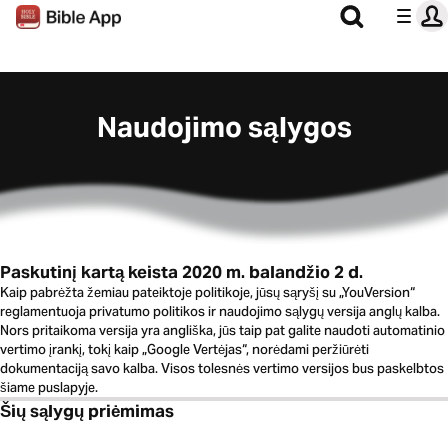
Naudojimo sąlygos
Paskutinį kartą keista 2020 m. balandžio 2 d.
Kaip pabrėžta žemiau pateiktoje politikoje, jūsų sąryšį su „YouVersion“
reglamentuoja privatumo politikos ir naudojimo sąlygų versija anglų kalba.
Nors pritaikoma versija yra angliška, jūs taip pat galite naudoti automatinio
vertimo įrankį, tokį kaip „Google Vertėjas“, norėdami peržiūrėti
dokumentaciją savo kalba. Visos tolesnės vertimo versijos bus paskelbtos
šiame puslapyje.
Šių sąlygų priėmimas