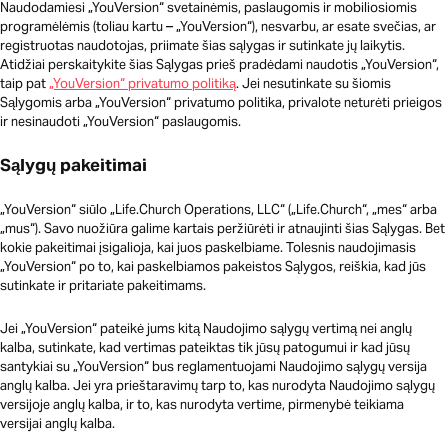
Naudodamiesi „YouVersion“ svetainėmis, paslaugomis ir mobiliosiomis
programėlėmis (toliau kartu – „YouVersion“), nesvarbu, ar esate svečias, ar
registruotas naudotojas, priimate šias sąlygas ir sutinkate jų laikytis.
Atidžiai perskaitykite šias Sąlygas prieš pradėdami naudotis „YouVersion“,
taip pat
„YouVersion“ privatumo politiką
. Jei nesutinkate su šiomis
Sąlygomis arba „YouVersion“ privatumo politika, privalote neturėti prieigos
ir nesinaudoti „YouVersion“ paslaugomis.
Sąlygų pakeitimai
„YouVersion“ siūlo „Life.Church Operations, LLC“ („Life.Church“, „mes“ arba
„mus“). Savo nuožiūra galime kartais peržiūrėti ir atnaujinti šias Sąlygas. Bet
kokie pakeitimai įsigalioja, kai juos paskelbiame. Tolesnis naudojimasis
„YouVersion“ po to, kai paskelbiamos pakeistos Sąlygos, reiškia, kad jūs
sutinkate ir pritariate pakeitimams.
Jei „YouVersion“ pateikė jums kitą Naudojimo sąlygų vertimą nei anglų
kalba, sutinkate, kad vertimas pateiktas tik jūsų patogumui ir kad jūsų
santykiai su „YouVersion“ bus reglamentuojami Naudojimo sąlygų versija
anglų kalba. Jei yra prieštaravimų tarp to, kas nurodyta Naudojimo sąlygų
versijoje anglų kalba, ir to, kas nurodyta vertime, pirmenybė teikiama
versijai anglų kalba.