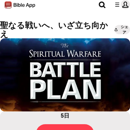
聖なる戦いへ、いざ立ち向か
シェ
え
ア
5日