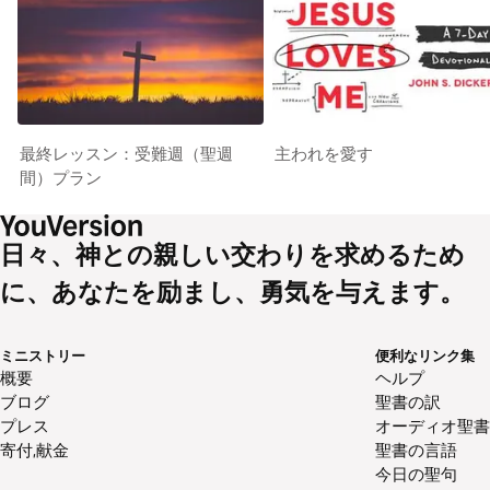
最終レッスン：受難週（聖週
主われを愛す
間）プラン
日々、神との親しい交わりを求めるため
に、あなたを励まし、勇気を与えます。
ミニストリー
便利なリンク集
概要
ヘルプ
ブログ
聖書の訳
プレス
オーディオ聖書
寄付,献金
聖書の言語
今日の聖句