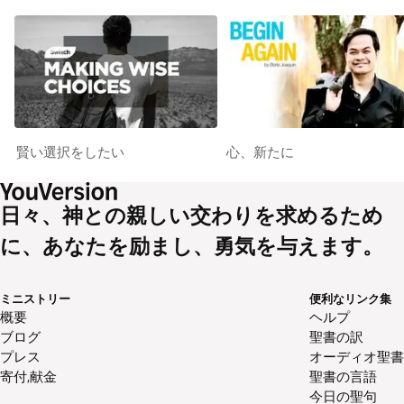
賢い選択をしたい
心、新たに
日々、神との親しい交わりを求めるため
に、あなたを励まし、勇気を与えます。
ミニストリー
便利なリンク集
概要
ヘルプ
ブログ
聖書の訳
プレス
オーディオ聖書
寄付,献金
聖書の言語
今日の聖句