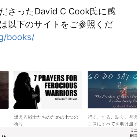
ったDavid C Cook氏に感
は以下のサイトをご参照くだ
rg/books/
燃える戦士たちのための七つの
行く、する、語り、与
祈り
エスにすべてを明け渡
ミ
概