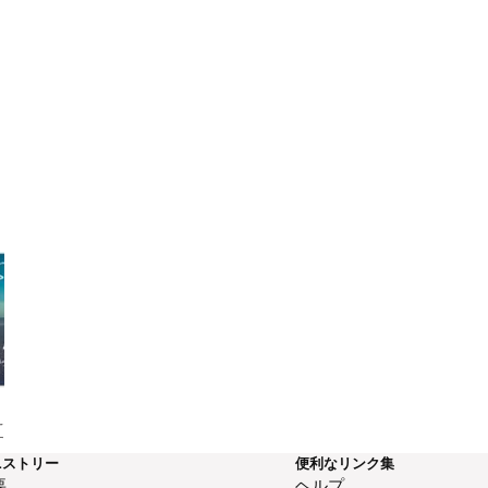
える―イ
まことの礼拝
礼拝って何でしょう？
す自由
Graceのデボーシ
ニストリー
便利なリンク集
要
ヘルプ