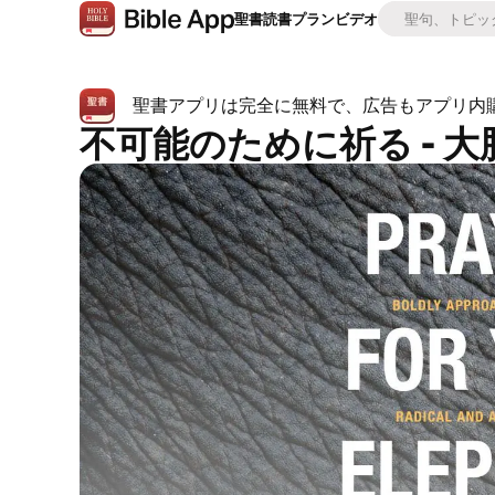
聖書
読書プラン
ビデオ
聖書アプリは完全に無料で、広告もアプリ内
不可能のために祈る - 