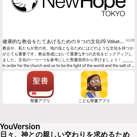
健康的な教会をたてあげるための９つの文化//9 Values
9日間
to Develop Healthy Church
教会や、私たちが世の光、地の塩となるためにはどのような文化を持つか
がとても重要です。教会形成において重要な9つの文化をピックアップし
ました。文化の一つ一つを参考にした聖書箇所から学びましょう！ _____
In order for the church and us to be the light of the world and the salt of
the earth, it is very important to have a certain kind of culture. We have
identified nine important cultures in church formation. Let's learn from
each of these cultures with reference to biblical passages!
聖書アプリ
こども聖書アプリ
日々、神との親しい交わりを求めるため