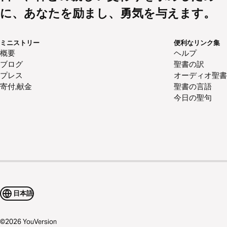
に、あなたを励まし、勇気を与えます。
ミニストリー
便利なリンク集
概要
ヘルプ
ブログ
聖書の訳
プレス
オーディオ聖書
寄付,献金
聖書の言語
今日の聖句
日本語
©
2026
YouVersion