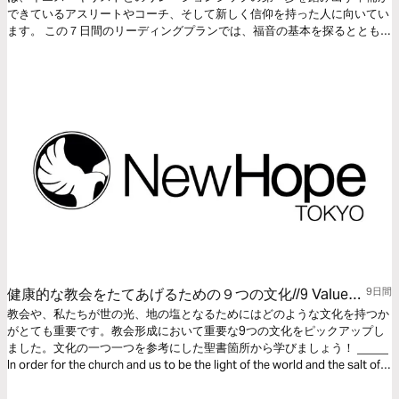
できているアスリートやコーチ、そして新しく信仰を持った人に向いてい
ます。 この７日間のリーディングプランでは、福音の基本を探るととも
に、祈り、聖書の学び、コミュニティなどを通して霊的な成長を促しま
す。 準備はできていますか？ スタートラインでお待ちしています！
健康的な教会をたてあげるための９つの文化//9 Values
9日間
to Develop Healthy Church
教会や、私たちが世の光、地の塩となるためにはどのような文化を持つか
がとても重要です。教会形成において重要な9つの文化をピックアップし
ました。文化の一つ一つを参考にした聖書箇所から学びましょう！ _____
In order for the church and us to be the light of the world and the salt of
the earth, it is very important to have a certain kind of culture. We have
identified nine important cultures in church formation. Let's learn from