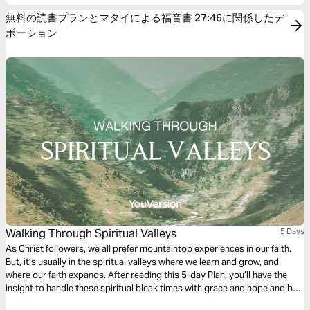
無料の読書プランとマタイによる福音書 27:46に関係したデ
ボーション
Walking Through Spiritual Valleys
5 Days
As Christ followers, we all prefer mountaintop experiences in our faith.
But, it’s usually in the spiritual valleys where we learn and grow, and
where our faith expands. After reading this 5-day Plan, you’ll have the
insight to handle these spiritual bleak times with grace and hope and be
encouraged that God is working in them even if you don’t feel it.