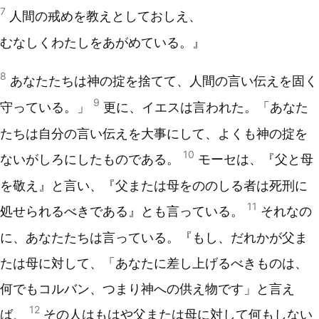
7
人間の戒めを教えとしておしえ、
むなしくわたしをあがめている。』
8
あなたたちは神の掟を捨てて、人間の言い伝えを固く
9
守っている。」
更に、イエスは言われた。「あなた
たちは自分の言い伝えを大事にして、よくも神の掟を
10
ないがしろにしたものである。
モーセは、『父と母
を敬え』と言い、『父または母をののしる者は死刑に
11
処せられるべきである』とも言っている。
それなの
に、あなたたちは言っている。『もし、だれかが父ま
たは母に対して、「あなたに差し上げるべきものは、
何でもコルバン、つまり神への供え物です」と言え
12
ば、
その人はもはや父または母に対して何もしない