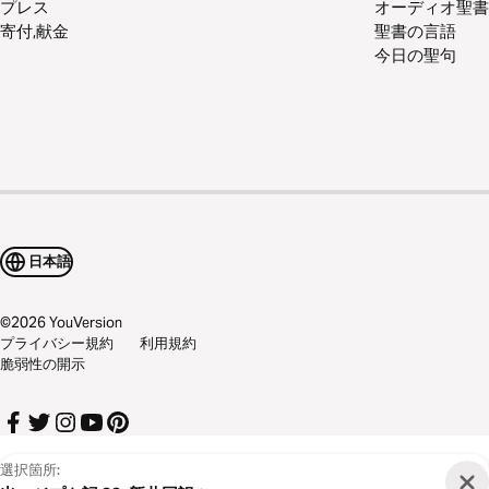
プレス
オーディオ聖書
寄付,献金
聖書の言語
今日の聖句
日本語
©
2026
YouVersion
プライバシー規約
利用規約
脆弱性の開示
選択箇所: