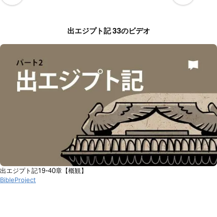
出エジプト記 33のビデオ
出エジプト記19-40章【概観】
BibleProject