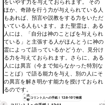
をいやす力を与えておられます。 その
ほか、奇跡を行う力が与えられている人
もあれば、預言や説教をする力をいただ
いている人もいます。また聖霊は、ある
人には、「自分は神のことばを与えられ
ている」と主張する人がほんとうに神の
霊によって語っているかどうか、見分け
る力を与えておられます。さらに、ある
人には異言（今まで知らなかった特別な
ことば）で語る能力を与え、別の人にそ
の異言を解き明かす能力を授けておられ
るのです。
シ
比
ェ
コリント人への手紙Ⅰ 12:8-10で検索
較
ア
5
コリント人への手紙Ⅰ 12:11
JCB