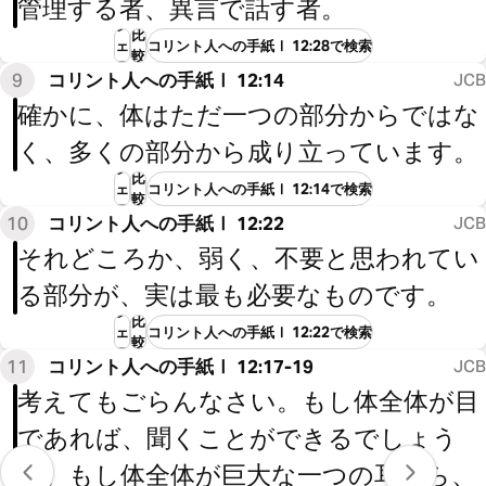
管理する者、異言で話す者。
シ
比
ェ
コリント人への手紙Ⅰ 12:28で検索
較
ア
9
コリント人への手紙Ⅰ 12:14
JCB
確かに、体はただ一つの部分からではな
く、多くの部分から成り立っています。
シ
比
ェ
コリント人への手紙Ⅰ 12:14で検索
較
ア
10
コリント人への手紙Ⅰ 12:22
JCB
それどころか、弱く、不要と思われてい
る部分が、実は最も必要なものです。
シ
比
ェ
コリント人への手紙Ⅰ 12:22で検索
較
ア
11
コリント人への手紙Ⅰ 12:17-19
JCB
考えてもごらんなさい。もし体全体が目
であれば、聞くことができるでしょう
か。もし体全体が巨大な一つの耳なら、