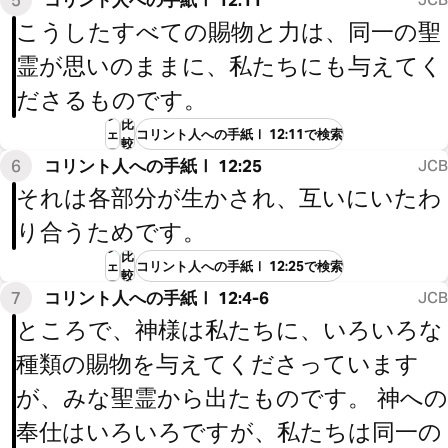
こうしたすべての賜物と力は、同一の聖
霊が思いのままに、私たちにも与えてく
ださるものです。
シ
比
ェ
コリント人への手紙Ⅰ 12:11で検索
較
ア
6
コリント人への手紙Ⅰ 12:25
JCB
それは各部分が生かされ、互いにいたわ
り合うためです。
シ
比
ェ
コリント人への手紙Ⅰ 12:25で検索
較
ア
7
コリント人への手紙Ⅰ 12:4-6
JCB
ところで、神様は私たちに、いろいろな
種類の賜物を与えてくださっています
が、みな聖霊から出たものです。 神への
奉仕はいろいろですが、私たちは同一の