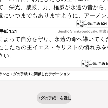
て、栄光、威厳、力、権威が永遠の昔から
遠にいつまでもありますように、アーメン
シ
比
ェ
ユダの手紙 1:24
較
ア
紙 1:21
Seisho Shinkyoudoyaku 
によって自分を守り、永遠の命へ導いてく
たしたちの主イエス・キリストの憐れみを
さい。
シ
比
ェ
ユダの手紙 1
較
ア
ランとユダの手紙 1に関係したデボーション
ユダの手紙 1 を読む