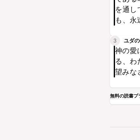
を通し
も、永
3
ユダの手
神の愛
る、わ
望みな
無料の読書プ