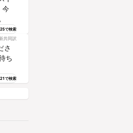
、今
。
-25で検索
聖書 新共同訳
ださ
待ち
:21で検索