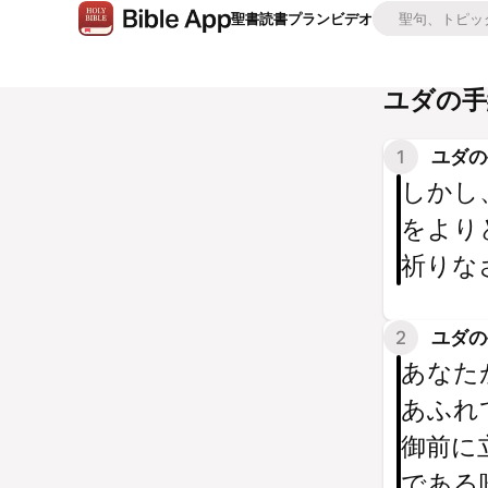
聖書
読書プラン
ビデオ
ユダの手
1
ユダの手
しかし
をより
祈りな
2
ユダの手
あなた
あふれ
御前に
である