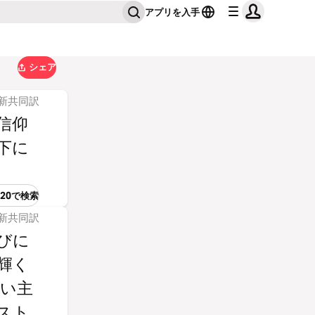
アプリを入手
シェア
聖書 新共同訳
信仰
下に
:20で検索
聖書 新共同訳
びに
輝く
救い主
スト