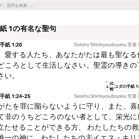
紙 1の有名な聖句
紙 1:20
Seisho Shinkyoudoyaku 
、愛する人たち、あなたがたは最も聖なる
どころとして生活しなさい。聖霊の導きの
さい。
シ
比
ェ
ユダの手紙 1
較
ア
紙 1:24-25
Seisho Shinkyoudoyaku 
がたを罪に陥らないように守り、また、喜
て非のうちどころのない者として、栄光に
立たせることができる方、 わたしたちの
唯一の神に、わたしたちの主イエス・キリ