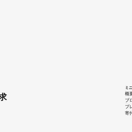
ミ
概
求
ブ
プ
寄