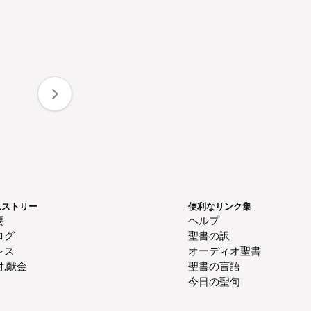
ニストリー
便利なリンク集
要
ヘルプ
ログ
聖書の訳
レス
オーディオ聖書
付,献金
聖書の言語
今日の聖句