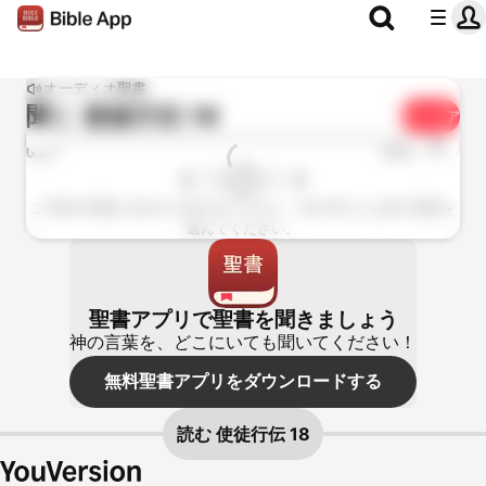
オーディオ聖書
聞く
使徒行伝 18
シェア
1x
0:00
0:00
ご利用の聖書に該当する章がありません。別の章または別の聖書を
選んでください。
聖書アプリで聖書を聞きましょう
神の言葉を、どこにいても聞いてください！
無料聖書アプリをダウンロードする
読む
使徒行伝 18