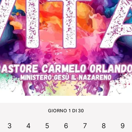
GIORNO 1 DI 30
3
4
5
6
7
8
9