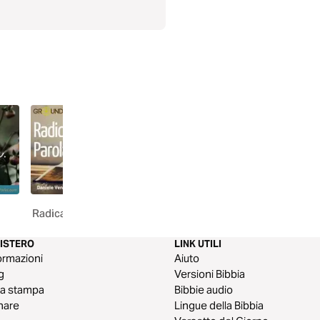
Radicati nella Parola
2 Timoteo
NISTERO
LINK UTILI
ormazioni
Aiuto
g
Versioni Bibbia
a stampa
Bibbie audio
nare
Lingue della Bibbia