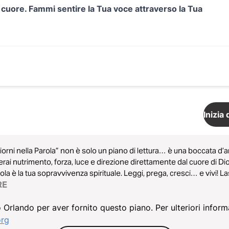
o cuore. Fammi sentire la Tua voce attraverso la Tua
Inizia
iorni nella Parola” non è solo un piano di lettura… è una boccata d’a
erai nutrimento, forza, luce e direzione direttamente dal cuore di D
rola è la tua sopravvivenza spirituale. Leggi, prega, cresci… e vivi! La
nti la tua gioia, la tua arma, la tua ancora. È tempo di brillare!
RE
rlando per aver fornito questo piano. Per ulteriori inform
org