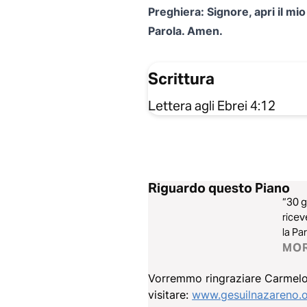
Preghiera: Signore, apri il mi
Parola. Amen.
Scrittura
Lettera agli Ebrei 4:12
Riguardo questo Piano
“30 g
ricev
la Pa
e dive
MO
Vorremmo ringraziare Carmelo O
visitare:
www.gesuilnazareno.