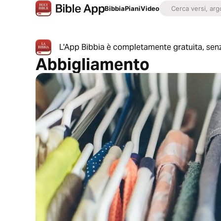
Bibbia
Piani
Video
L'App Bibbia è completamente gratuita, senz
Abbigliamento