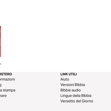
Facciamo
Cosa ci aspetta: Edizione per
La Bibbia per Tutti
Studenti
di Dio per Ognuno
NISTERO
LINK UTILI
ormazioni
Aiuto
g
Versioni Bibbia
a stampa
Bibbie audio
nare
Lingue della Bibbia
Versetto del Giorno