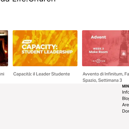
ini
Capacità: il Leader Studente
Avvento di Infinitum, 
Spazio, Settimana 3
MI
Inf
Blo
Are
Do