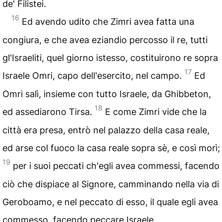
de' Filistei.
16
Ed avendo udito che Zimri avea fatta una
congiura, e che avea eziandio percosso il re, tutti
gl'Israeliti, quel giorno istesso, costituirono re sopra
17
Israele Omri, capo dell'esercito, nel campo.
Ed
Omri salì, insieme con tutto Israele, da Ghibbeton,
18
ed assediarono Tirsa.
E come Zimri vide che la
città era presa, entrò nel palazzo della casa reale,
ed arse col fuoco la casa reale sopra sè, e così morì;
19
per i suoi peccati ch'egli avea commessi, facendo
ciò che dispiace al Signore, camminando nella via di
Geroboamo, e nel peccato di esso, il quale egli avea
commesso, facendo peccare Israele.