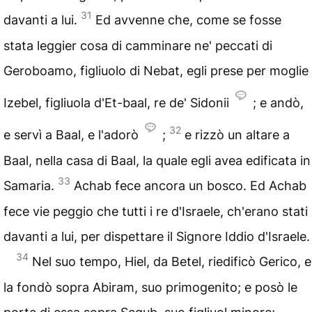
31
davanti a lui.
Ed avvenne che, come se fosse
stata leggier cosa di camminare ne' peccati di
Geroboamo, figliuolo di Nebat, egli prese per moglie
Izebel, figliuola d'Et-baal, re de' Sidonii
; e andò,
32
e servì a Baal, e l'adorò
;
e rizzò un altare a
Baal, nella casa di Baal, la quale egli avea edificata in
33
Samaria.
Achab fece ancora un bosco. Ed Achab
fece vie peggio che tutti i re d'Israele, ch'erano stati
davanti a lui, per dispettare il Signore Iddio d'Israele.
34
Nel suo tempo, Hiel, da Betel, riedificò Gerico, e
la fondò sopra Abiram, suo primogenito; e posò le