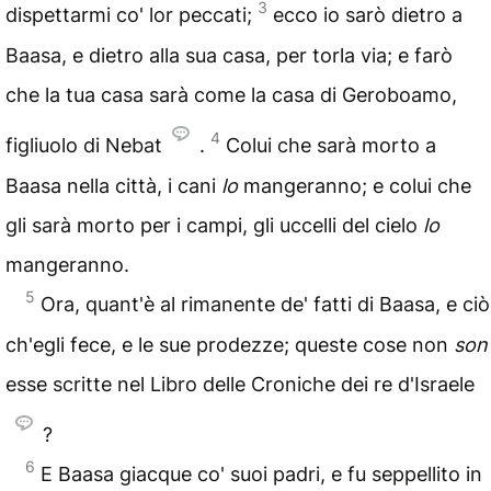
3
dispettarmi co' lor peccati;
ecco io sarò dietro a
Baasa, e dietro alla sua casa, per torla via; e farò
che la tua casa sarà come la casa di Geroboamo,
4
figliuolo di Nebat
.
Colui che sarà morto a
Baasa nella città, i cani
lo
mangeranno; e colui che
gli sarà morto per i campi, gli uccelli del cielo
lo
mangeranno.
5
Ora, quant'è al rimanente de' fatti di Baasa, e ciò
ch'egli fece, e le sue prodezze; queste cose non
son
esse scritte nel Libro delle Croniche dei re d'Israele
?
6
E Baasa giacque co' suoi padri, e fu seppellito in