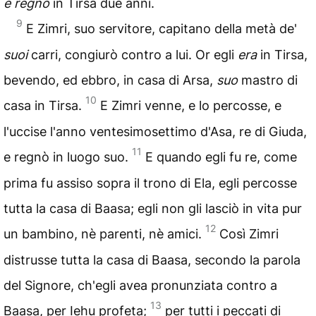
e regnò
in Tirsa due anni.
9
E Zimri, suo servitore, capitano della metà de'
suoi
carri, congiurò contro a lui. Or egli
era
in Tirsa,
bevendo, ed ebbro, in casa di Arsa,
suo
mastro di
10
casa in Tirsa.
E Zimri venne, e lo percosse, e
l'uccise l'anno ventesimosettimo d'Asa, re di Giuda,
11
e regnò in luogo suo.
E quando egli fu re, come
prima fu assiso sopra il trono di Ela, egli percosse
tutta la casa di Baasa; egli non gli lasciò in vita pur
12
un bambino, nè parenti, nè amici.
Così Zimri
distrusse tutta la casa di Baasa, secondo la parola
del Signore, ch'egli avea pronunziata contro a
13
Baasa, per Iehu profeta;
per tutti i peccati di