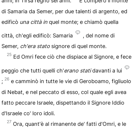
anni; in Tirsa regnò sei anni.
E comperò il monte
di Samaria da Semer, per due talenti di argento, ed
edificò
una città in
quel monte; e chiamò quella
città, ch'egli edificò: Samaria
, del nome di
Semer,
ch'era stato
signore di quel monte.
25
Ed Omri fece ciò che dispiace al Signore, e fece
peggio che tutti quelli ch'
erano stati
davanti a lui
26
;
e camminò in tutte le vie di Geroboamo, figliuolo
di Nebat, e nel peccato di esso, col quale egli avea
fatto peccare Israele, dispettando il Signore Iddio
d'Israele co' loro idoli.
27
Ora, quant'è al rimanente de' fatti d'Omri, e le