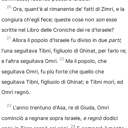
20
Ora, quant'è al rimanente de' fatti di Zimri, e la
congiura ch'egli fece; queste cose non
son
esse
scritte nel Libro delle Croniche dei re d'Israele?
21
Allora il popolo d'Israele fu diviso in due
parti
;
l'una seguitava Tibni, figliuolo di Ghinat, per farlo re;
22
e l'altra seguitava Omri.
Ma il popolo, che
seguitava Omri, fu più forte che quello che
seguitava Tibni, figliuolo di Ghinat; e Tibni morì, ed
Omri regnò.
23
L'anno trentuno d'Asa, re di Giuda, Omri
cominciò a regnare sopra Israele,
e regnò
dodici
24