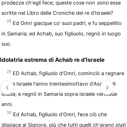
prodezze ch'egli fece; queste cose non
sono
esse
scritte nel Libro delle Croniche dei re d'Israele?
28
Ed Omri giacque co' suoi padri, e fu seppellito
in Samaria; ed Achab, suo figliuolo, regnò in luogo
suo.
Idolatria estrema di Achab re d'Israele
29
ED Achab, figliuolo d'Omri, cominciò a regnare
sopra Israele l'anno trentesimottavo d'Asa, re di
Giuda; e regnò in Samaria sopra Israele ventidue
anni.
30
Ed Achab, figliuolo d'Omri, fece ciò che
dispiace al Signore, più che tutti quelli ch'
erano stati