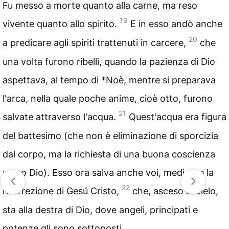
Fu messo a morte quanto alla carne, ma reso
19
vivente quanto allo spirito.
E in esso andò anche
20
a predicare agli spiriti trattenuti in carcere,
che
una volta furono ribelli, quando la pazienza di Dio
aspettava, al tempo di *Noè, mentre si preparava
l'arca, nella quale poche anime, cioè otto, furono
21
salvate attraverso l'acqua.
Quest'acqua era figura
del battesimo (che non è eliminazione di sporcizia
dal corpo, ma la richiesta di una buona coscienza
verso Dio). Esso ora salva anche voi, mediante la
22
risurrezione di Gesú Cristo,
che, asceso al cielo,
sta alla destra di Dio, dove angeli, principati e
potenze gli sono sottoposti.