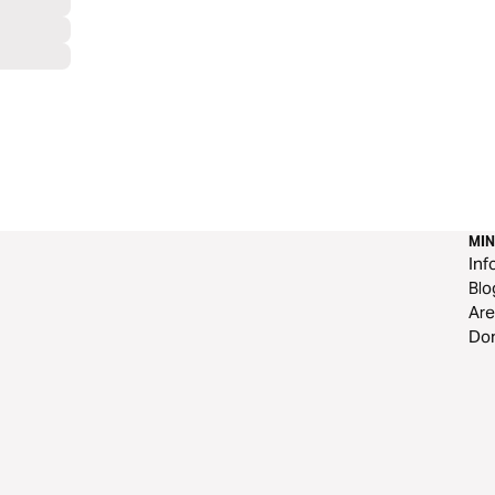
MI
Inf
Blo
Are
Do