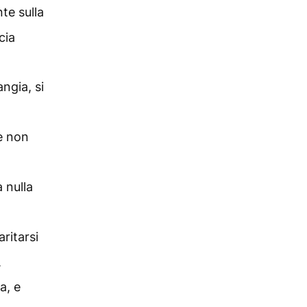
nte sulla
cia
ngia, si
he non
 nulla
ritarsi
.
a, e