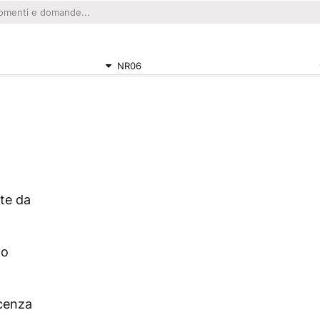
NR06
ate da
ho
cenza