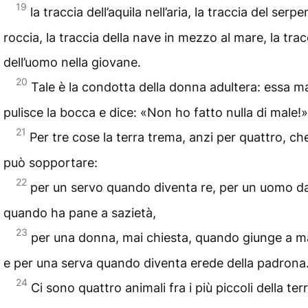
19
la traccia dell’aquila nell’aria, la traccia del serpe
roccia, la traccia della nave in mezzo al mare, la trac
dell’uomo nella giovane.
20
Tale è la condotta della donna adultera: essa ma
pulisce la bocca e dice: «Non ho fatto nulla di male!»
21
Per tre cose la terra trema, anzi per quattro, c
può sopportare:
22
per un servo quando diventa re, per un uomo da
quando ha pane a sazietà,
23
per una donna, mai chiesta, quando giunge a ma
e per una serva quando diventa erede della padrona
24
Ci sono quattro animali fra i più piccoli della terr