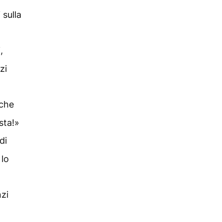
 sulla
,
zi
 che
sta!»
di
 lo
zi