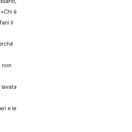
ssario,
 «Chi è
ani il
perché
e non
 lavata
ri e le