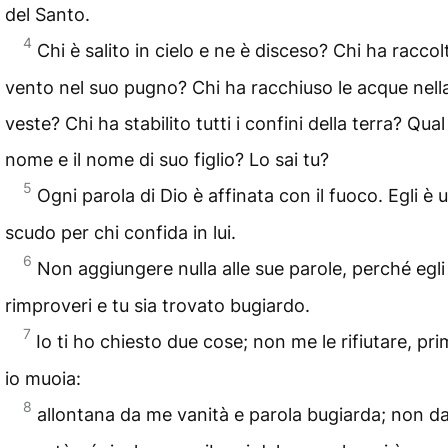
del Santo.
4
Chi è salito in cielo e ne è disceso? Chi ha raccolt
vento nel suo pugno? Chi ha racchiuso le acque nell
veste? Chi ha stabilito tutti i confini della terra? Qual 
nome e il nome di suo figlio? Lo sai tu?
5
Ogni parola di Dio è affinata con il fuoco. Egli è 
scudo per chi confida in lui.
6
Non aggiungere nulla alle sue parole, perché egli
rimproveri e tu sia trovato bugiardo.
7
Io ti ho chiesto due cose; non me le rifiutare, pr
io muoia:
8
allontana da me vanità e parola bugiarda; non d