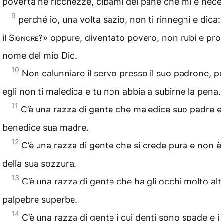
povertà né ricchezze, cibami del pane che mi è nece
9
perché io, una volta sazio, non ti rinneghi e dica:
il
Signore
?» oppure, diventato povero, non rubi e prof
nome del mio Dio.
10
Non calunniare il servo presso il suo padrone, 
egli non ti maledica e tu non abbia a subirne la pena.
11
C’è una razza di gente che maledice suo padre 
benedice sua madre.
12
C’è una razza di gente che si crede pura e non è
della sua sozzura.
13
C’è una razza di gente che ha gli occhi molto alte
palpebre superbe.
14
C’è una razza di gente i cui denti sono spade e i