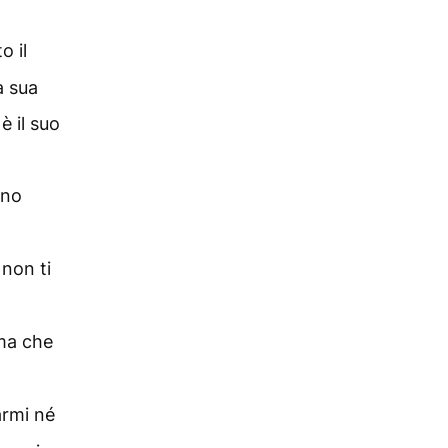
o il
a sua
è il suo
uno
 non ti
ima che
armi né