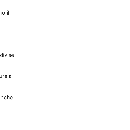
o il
divise
ure si
 anche