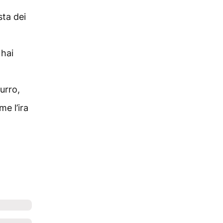
esta dei
 hai
urro,
me l’ira