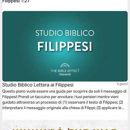
Filippesi 1:27
Studio Biblico Lettera ai Filippesi
5 giorni
Questo piano vuole essere una guida per scoprire da soli il messaggio di
Filippesi! Prendi un taccuino per annotare i tuoi pensieri mentre vieni
guidato attraverso un processo di: (1) osservare il testo di Filippesi; (2)
interpretare il messaggio originale alla chiesa di Filippi; (3) applicare le
verità senza tempo della lettera alla tua vita.