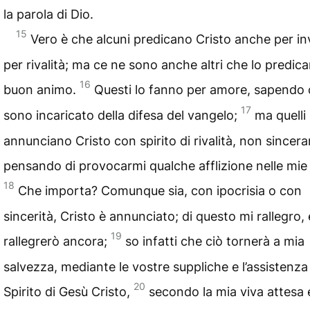
la parola di Dio.
15
Vero è che alcuni predicano Cristo anche per inv
per rivalità; ma ce ne sono anche altri che lo predica
16
buon animo.
Questi lo fanno per amore, sapendo
17
sono incaricato della difesa del vangelo;
ma quelli
annunciano Cristo con spirito di rivalità, non sincer
pensando di provocarmi qualche afflizione nelle mie
18
Che importa? Comunque sia, con ipocrisia o con
sincerità, Cristo è annunciato; di questo mi rallegro, 
19
rallegrerò ancora;
so infatti che ciò tornerà a mia
salvezza, mediante le vostre suppliche e l’assistenza
20
Spirito di Gesù Cristo,
secondo la mia viva attesa 