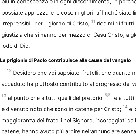
più in conoscenza e in ogni discernimento,
perch
possiate apprezzare le cose migliori, affinché siate l
11
irreprensibili per il giorno di Cristo,
ricolmi di frutti 
giustizia che si hanno per mezzo di Gesù Cristo, a gl
lode di Dio.
La prigionia di Paolo contribuisce alla causa del vangelo
12
Desidero che voi sappiate, fratelli, che quanto m
accaduto ha piuttosto contribuito al progresso del v
13
al punto che a tutti quelli del pretorio
e a tutti g
14
è divenuto noto che sono in catene per Cristo;
e l
maggioranza dei fratelli nel Signore, incoraggiati dal
catene, hanno avuto più ardire nell’annunciare senz