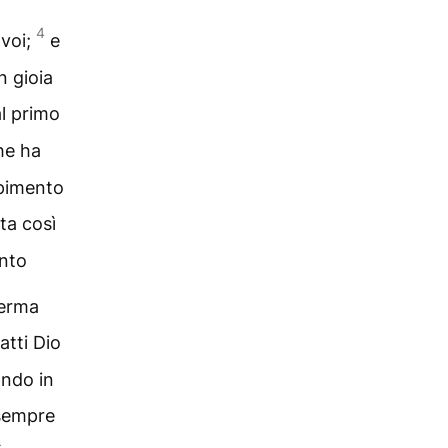
4
 voi;
e
n gioia
al primo
he ha
mpimento
ta così
anto
ferma
atti Dio
ondo in
 sempre