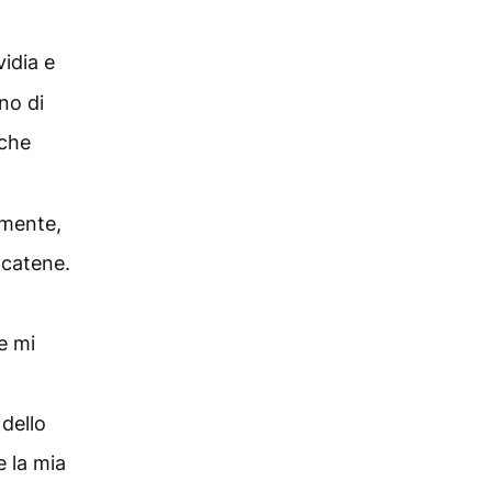
idia e
no di
 che
amente,
 catene.
e mi
 dello
e la mia