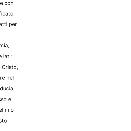
he con
ficato
atti per
 mia,
 lati:
 Cristo,
ere nel
ducia:
sso e
el mio
sto