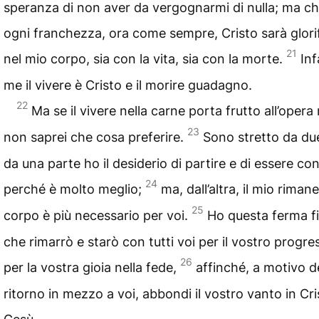
speranza di non aver da vergognarmi di nulla; ma c
ogni franchezza, ora come sempre, Cristo sarà glori
21
nel mio corpo, sia con la vita, sia con la morte.
Inf
me il vivere è Cristo e il morire guadagno.
22
Ma se il vivere nella carne porta frutto all’opera
23
non saprei che cosa preferire.
Sono stretto da due
da una parte ho il desiderio di partire e di essere con
24
perché è molto meglio;
ma, dall’altra, il mio riman
25
corpo è più necessario per voi.
Ho questa ferma fi
che rimarrò e starò con tutti voi per il vostro progre
26
per la vostra gioia nella fede,
affinché, a motivo d
ritorno in mezzo a voi, abbondi il vostro vanto in Cri