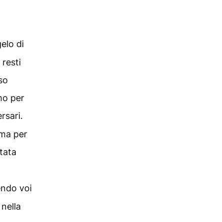
elo di
 resti
so
mo per
rsari.
 ma per
tata
ndo voi
 nella