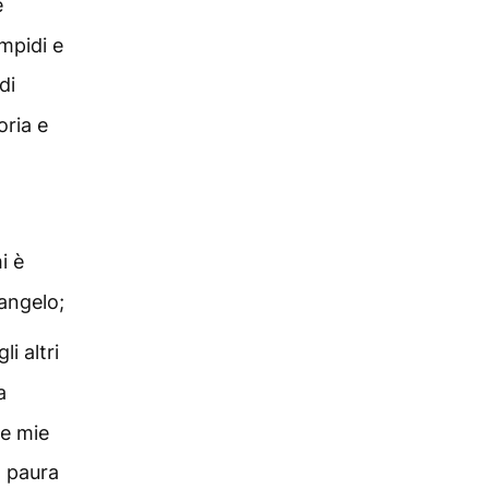
é
impidi e
di
oria e
i è
angelo;
li altri
a
le mie
a paura