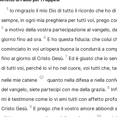
3
Io ringrazio il mio Dio di tutto il ricordo che ho di
sempre, in ogni mia preghiera per tutti voi, prego co
5
a motivo della vostra partecipazione al vangelo, d
6
giorno fino ad ora.
E ho questa fiducia: che colui c
cominciato in voi un’opera buona la condurrà a co
7
fino al giorno di Cristo Gesù.
Ed è giusto che io sen
di tutti voi, perché io vi ho nel cuore, voi tutti che, t
nelle mie catene
quanto nella difesa e nella con
8
del vangelo, siete partecipi con me della grazia.
Inf
mi è testimone come io vi ami tutti con affetto prof
9
Cristo Gesù.
E prego che il vostro amore abbondi
10