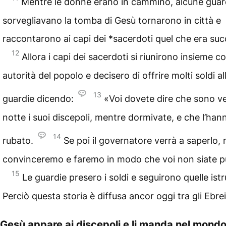
Mentre le donne erano in cammino, alcune guar
sorvegliavano la tomba di Gesù tornarono in città e
raccontarono ai capi dei
*sacerdoti
quel che era suc
12
Allora i capi dei sacerdoti si riunirono insieme co
autorità del popolo e decisero di offrire molti soldi al
13
guardie dicendo:
«Voi dovete dire che sono ve
notte i suoi
discepoli
, mentre dormivate, e che l’han
14
rubato.
Se poi il governatore verrà a saperlo, n
convinceremo e faremo in modo che voi non siate pu
15
Le guardie presero i soldi e seguirono quelle istr
Perciò questa storia è diffusa ancor oggi tra gli Ebrei
Gesù appare ai discepoli e li manda nel mond