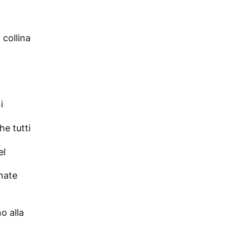
 collina
i
he tutti
el
nate
o alla