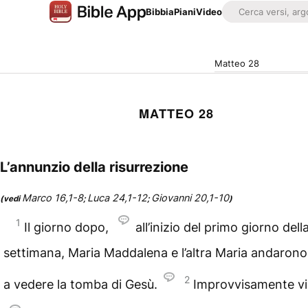
Bibbia
Piani
Video
Matteo 28
MATTEO 28
L’annunzio della risurrezione
Marco 16,1-8
Luca 24,1-12
Giovanni 20,1-10
(vedi
;
;
)
1
Il giorno dopo,
all’inizio del primo giorno dell
settimana, Maria Maddalena e l’altra Maria andaron
2
a vedere la tomba di Gesù.
Improvvisamente vi