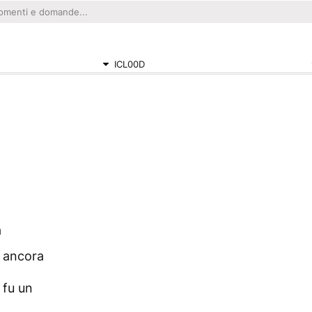
ICL00D
a
o ancora
 fu un