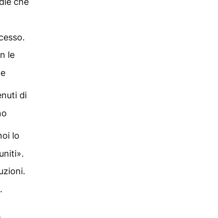
die che
cesso.
n le
le
nuti di
no
oi lo
niti».
uzioni.
.
o