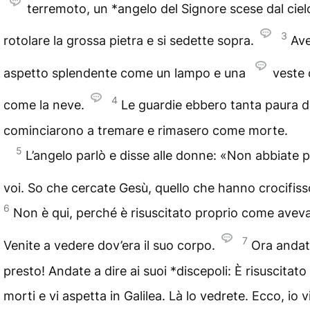
terremoto, un
*angelo
del Signore scese dal ciel
3
rotolare la grossa pietra e si sedette sopra.
Av
aspetto splendente come un lampo e una
veste
4
come la neve.
Le guardie ebbero tanta paura di
cominciarono a tremare e rimasero come morte.
5
L’angelo parlò e disse alle donne: «Non abbiate 
voi. So che cercate Gesù, quello che hanno crocifiss
6
Non è qui, perché è risuscitato proprio come aveva
7
Venite a vedere dov’era il suo corpo.
Ora andat
presto! Andate a dire ai suoi
*discepoli
: È risuscitato
morti e vi aspetta in Galilea. Là lo vedrete. Ecco, io v