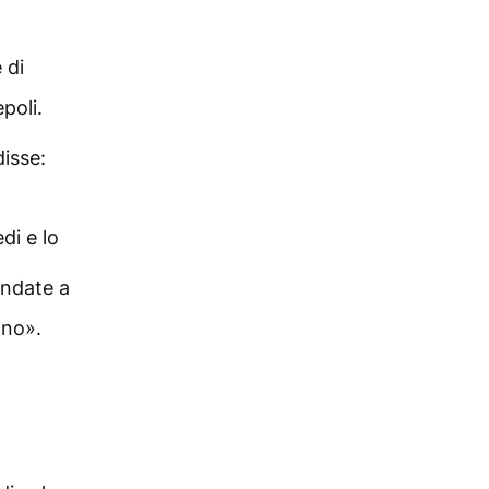
 di
poli.
isse:
di e lo
Andate a
nno».