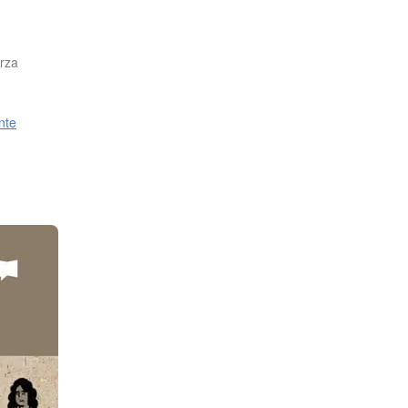
erza
nte