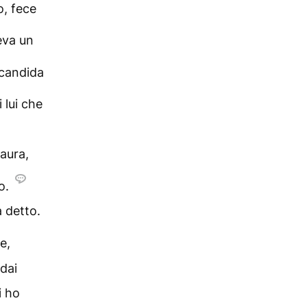
o, fece
eva un
 candida
 lui che
paura,
o.
 detto.
e,
 dai
i ho