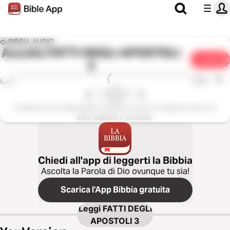
BIBBIA AUDIO
Ascolta
FATTI DEGLI APOSTOLI
Condividi
3
1x
0:00
0:00
Il capitolo non è disponibile in questa versione. Scegli per favore un
altro capitolo o versione.
Chiedi all'app di leggerti la Bibbia
Ascolta la Parola di Dio ovunque tu sia!
Scarica l'App Bibbia gratuita
Leggi
FATTI DEGLI
APOSTOLI 3