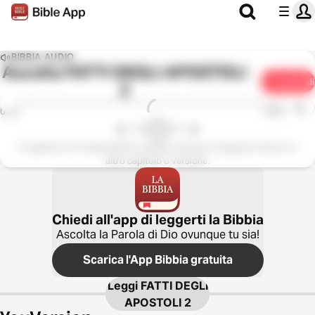
BIBBIA AUDIO
Ascolta
FATTI DEGLI APOSTOLI
Condividi
2
1x
0:00
0:00
Il capitolo non è disponibile in questa versione. Scegli per favore un
altro capitolo o versione.
Chiedi all'app di leggerti la Bibbia
Ascolta la Parola di Dio ovunque tu sia!
Scarica l'App Bibbia gratuita
Leggi
FATTI DEGLI
APOSTOLI 2