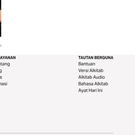
kang
Menjalani Kisah Yang Lebih Baik
Adven Keluarga In
Minggu 2
LAYANAN
TAUTAN BERGUNA
ntang
Bantuan
g
Versi Alkitab
s
Alkitab Audio
nasi
Bahasa Alkitab
Ayat Hari Ini