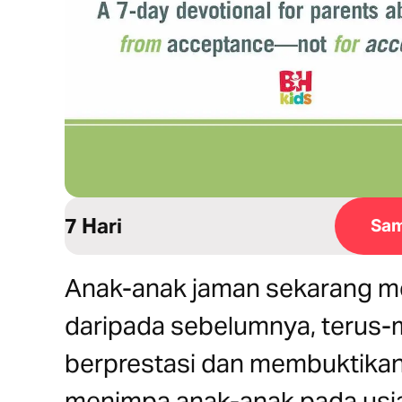
7 Hari
Sam
Anak-anak jaman sekarang me
daripada sebelumnya, terus-
berprestasi dan membuktikan 
menimpa anak-anak pada usia