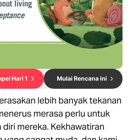
pel Hari 1
Mulai Rencana ini
rasakan lebih banyak tekanan
menerus merasa perlu untuk
diri mereka. Kekhawatiran
 yang sangat muda, dan kami