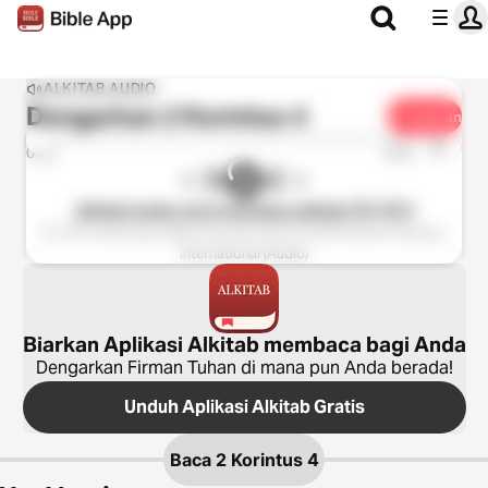
ALKITAB AUDIO
Dengarkan
2 Korintus 4
Bagikan
1x
0:00
0:00
Alkitab Audio versi membaca alkitab TB 1974
© 1974 Indonesian Bible Society (Text), © 2018 Davar Partners
International (Audio)
Biarkan Aplikasi Alkitab membaca bagi Anda
Dengarkan Firman Tuhan di mana pun Anda berada!
Unduh Aplikasi Alkitab Gratis
Baca
2 Korintus 4