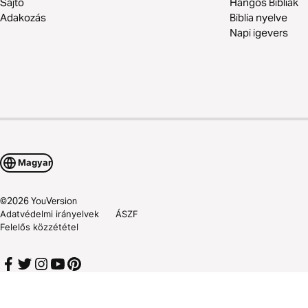
Sajtó
Hangos Bibliák
Adakozás
Biblia nyelve
Napi igevers
Magyar
©
2026
YouVersion
Adatvédelmi irányelvek
ÁSZF
Felelős közzététel