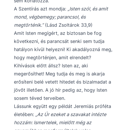
sem korlátozza.
A Szentírás azt mondja:
„Isten szól, és amit
mond, végbemegy; parancsol, és
megtörténik.”
(Lásd Zsoltárok 33,9)
Amit Isten megígért, az biztosan be fog
következni, és parancsát senki sem tudja
hatályon kívül helyezni! Ki akadályozná meg,
hogy megtörténjen, amit elrendelt?
Kihívások előtt állsz? Isten az, aki
megerősíthet! Meg tudja és meg is akarja
erősíteni belé vetett hitedet és bizalmadat a
jövőt illetően. A jó hír pedig az, hogy Isten
sosem téved terveiben.
Lássunk együtt egy példát Jeremiás próféta
életében:
„Az Úr ezeket a szavakat intézte
hozzám: Ismertelek, mielőtt még az