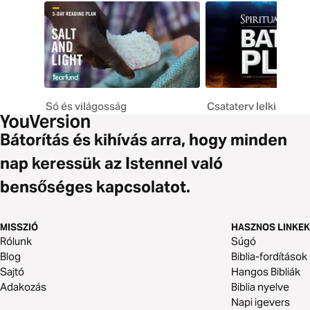
Só és világosság
Csataterv lelki hábo
Bátorítás és kihívás arra, hogy minden
nap keressük az Istennel való
bensőséges kapcsolatot.
MISSZIÓ
HASZNOS LINKEK
Rólunk
Súgó
Blog
Biblia-fordítások
Sajtó
Hangos Bibliák
Adakozás
Biblia nyelve
Napi igevers