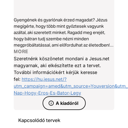
Gyengének és gyarlónak érzed magadat? Jézus
megígérte, hogy több mint győztesek vagyunk
azáltal, aki szeretett minket. Ragadd meg erejét,
hogy bátran tudj szembe nézni minden
megpróbáltatással, ami előfordulhat az életedben!
Egy hét napos olvasótervet ajánlok fel neked most,
MORE
mely megtanít, miként tudod megengedni az Úrnak,
Szeretnénk köszönetet mondani a Jesus.net
hogy ellásson mindennel, valamint erőssé és
magyarnak, aki elkészítette ezt a tervet.
bátorrá tegyen. Készen állsz? Életed meg fog
További információkért kérjük keresse
változni!
fel:
https://hu.jesus.net/?
utm_campaign=amed&utm_source=Youversion&utm_m
Nap-Hogy-Eros-Es-Bator-Legy
A kiadóról
Kapcsolódó tervek