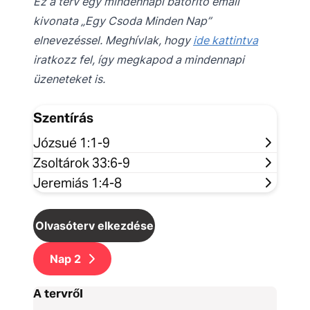
Ez a terv egy mindennapi bátorító email
kivonata „Egy Csoda Minden Nap”
elnevezéssel. Meghívlak, hogy
ide kattintva
iratkozz fel, így megkapod a mindennapi
üzeneteket is.
Szentírás
Józsué 1:1-9
Zsoltárok 33:6-9
Jeremiás 1:4-8
Olvasóterv elkezdése
Nap
2
A tervről