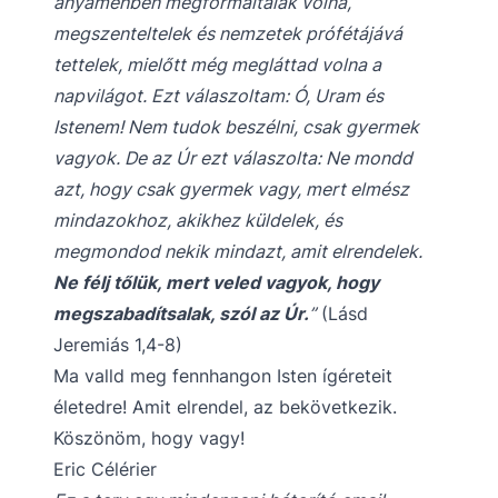
anyaméhben megformáltalak volna,
megszenteltelek és nemzetek prófétájává
tettelek, mielőtt még megláttad volna a
napvilágot. Ezt válaszoltam: Ó, Uram és
Istenem! Nem tudok beszélni, csak gyermek
vagyok. De az Úr ezt válaszolta: Ne mondd
azt, hogy csak gyermek vagy, mert elmész
mindazokhoz, akikhez küldelek, és
megmondod nekik mindazt, amit elrendelek.
Ne félj tőlük, mert veled vagyok, hogy
megszabadítsalak, szól az Úr.
”
(Lásd
Jeremiás 1,4-8)
Ma valld meg fennhangon Isten ígéreteit
életedre! Amit elrendel, az bekövetkezik.
Köszönöm, hogy vagy!
Eric Célérier