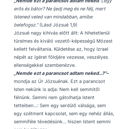
„Nemde ezt a parancsot adtam neked
: Légy
erős és bátor? Ne ijedj meg és ne félj, mert
Istened veled van mindabban, amibe
belefogsz.”
(Lásd Józsué 1,9)
Józsué nagy kihívás előtt állt: A hihetetlenül
türelmes és kiváló vezető-képességű Mózest
kellett felváltania. Küldetése az, hogy Izrael
népét az ígéret földjére vezesse, veszélyes
ellenségekkel szembenézve.
„Nemde ezt a parancsot adtam neked…?”
–
mondja az Úr Józsuénak. Ezt a parancsot
Isten nekünk is adja: Nem kell semmitől
félnünk. Semmi nem gátolhatja Istent
tetteiben…: Sem egy serdülő válsága, sem
egy szétment kapcsolat, sem egy nehéz állás,
semmiféle tévedésünk… hiszen Istent semmi