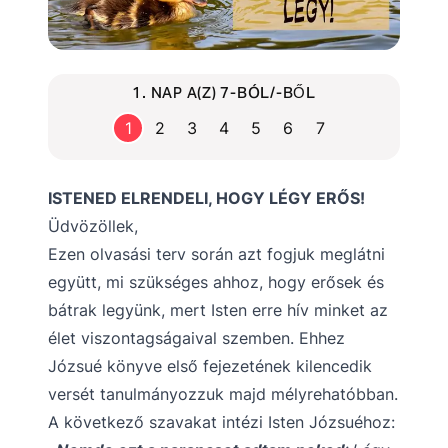
1. NAP A(Z) 7-BÓL/-BŐL
1
2
3
4
5
6
7
ISTENED ELRENDELI, HOGY LÉGY ERŐS!
Üdvözöllek,
Ezen olvasási terv során azt fogjuk meglátni
együtt, mi szükséges ahhoz, hogy erősek és
bátrak legyünk, mert Isten erre hív minket az
élet viszontagságaival szemben. Ehhez
Józsué könyve első fejezetének kilencedik
versét tanulmányozzuk majd mélyrehatóbban.
A következő szavakat intézi Isten Józsuéhoz: