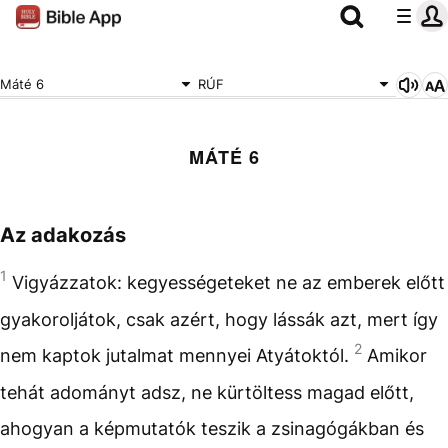
Máté 6
RÚF
MÁTÉ 6
Az adakozás
1
Vigyázzatok: kegyességeteket ne az emberek előtt
gyakoroljátok, csak azért, hogy lássák azt, mert így
2
nem kaptok jutalmat mennyei Atyátoktól.
Amikor
tehát adományt adsz, ne kürtöltess magad előtt,
ahogyan a képmutatók teszik a zsinagógákban és