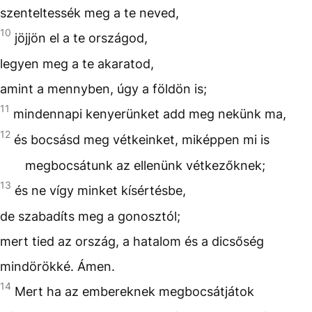
szenteltessék meg a te neved,
10
jöjjön el a te országod,
legyen meg a te akaratod,
amint a mennyben, úgy a földön is;
11
mindennapi kenyerünket add meg nekünk ma,
12
és bocsásd meg vétkeinket, miképpen mi is
megbocsátunk az ellenünk vétkezőknek;
13
és ne vígy minket kísértésbe,
de szabadíts meg a gonosztól;
mert tied az ország, a hatalom és a dicsőség
mindörökké. Ámen.
14
Mert ha az embereknek megbocsátjátok