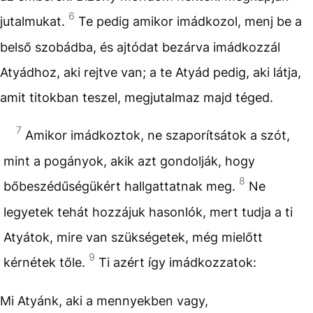
6
jutalmukat.
Te pedig amikor imádkozol, menj be a
belső szobádba, és ajtódat bezárva imádkozzál
Atyádhoz, aki rejtve van; a te Atyád pedig, aki látja,
amit titokban teszel, megjutalmaz majd téged.
7
Amikor imádkoztok, ne szaporítsátok a szót,
mint a pogányok, akik azt gondolják, hogy
8
bőbeszédűségükért hallgattatnak meg.
Ne
legyetek tehát hozzájuk hasonlók, mert tudja a ti
Atyátok, mire van szükségetek, még mielőtt
9
kérnétek tőle.
Ti azért így imádkozzatok:
Mi Atyánk, aki a mennyekben vagy,