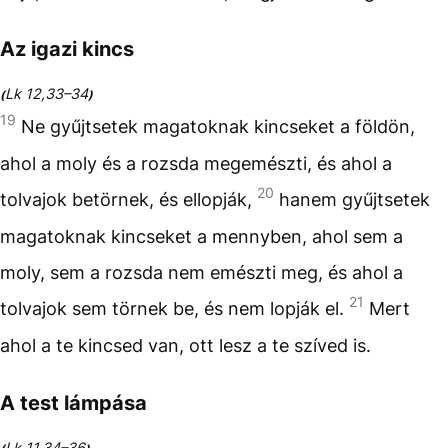
Az igazi kincs
Lk 12,33–34
(
)
19
Ne gyűjtsetek magatoknak kincseket a földön,
ahol a moly és a rozsda megemészti, és ahol a
20
tolvajok betörnek, és ellopják,
hanem gyűjtsetek
magatoknak kincseket a mennyben, ahol sem a
moly, sem a rozsda nem emészti meg, és ahol a
21
tolvajok sem törnek be, és nem lopják el.
Mert
ahol a te kincsed van, ott lesz a te szíved is.
A test lámpása
Lk 11,34–36