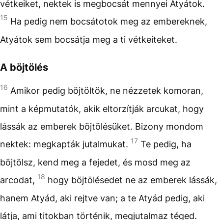
vétkeiket, nektek is megbocsát mennyei Atyátok.
15
Ha pedig nem bocsátotok meg az embereknek,
Atyátok sem bocsátja meg a ti vétkeiteket.
A böjtölés
16
Amikor pedig böjtöltök, ne nézzetek komoran,
mint a képmutatók, akik eltorzítják arcukat, hogy
lássák az emberek böjtölésüket. Bizony mondom
17
nektek: megkapták jutalmukat.
Te pedig, ha
böjtölsz, kend meg a fejedet, és mosd meg az
18
arcodat,
hogy böjtölésedet ne az emberek lássák,
hanem Atyád, aki rejtve van; a te Atyád pedig, aki
látja, ami titokban történik, megjutalmaz téged.