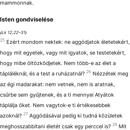
mammonnak.
Isten gondviselése
Lk 12,22–31
(
)
25
Ezért mondom nektek: ne aggódjatok életetekért,
hogy mit egyetek, vagy mit igyatok, se testetekért,
hogy mibe öltözködjetek. Nem több-e az élet a
26
tápláléknál, és a test a ruházatnál?
Nézzétek meg
az égi madarakat: nem vetnek, nem is aratnak,
csűrbe sem gyűjtenek, és a ti mennyei Atyátok
táplálja őket. Nem vagytok-e ti értékesebbek
27
azoknál?
Aggódásával pedig ki tudná közületek
28
meghosszabbítani életét csak egy perccel is?
Mit