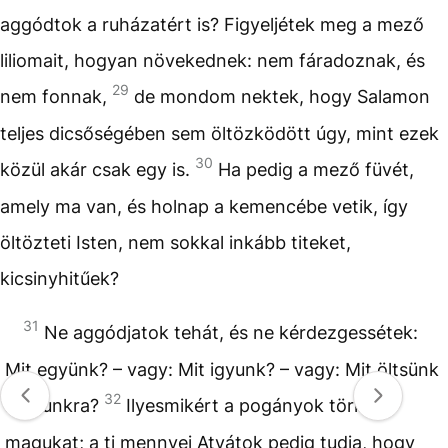
aggódtok a ruházatért is? Figyeljétek meg a mező
liliomait, hogyan növekednek: nem fáradoznak, és
29
nem fonnak,
de mondom nektek, hogy Salamon
teljes dicsőségében sem öltözködött úgy, mint ezek
30
közül akár csak egy is.
Ha pedig a mező füvét,
amely ma van, és holnap a kemencébe vetik, így
öltözteti Isten, nem sokkal inkább titeket,
kicsinyhitűek?
31
Ne aggódjatok tehát, és ne kérdezgessétek:
Mit együnk? – vagy: Mit igyunk? – vagy: Mit öltsünk
32
magunkra?
Ilyesmikért a pogányok törik
magukat; a ti mennyei Atyátok pedig tudja, hogy