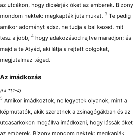
az utcákon, hogy dicsérjék őket az emberek. Bizony
3
mondom nektek: megkapták jutalmukat.
Te pedig
amikor adományt adsz, ne tudja a bal kezed, mit
4
tesz a jobb,
hogy adakozásod rejtve maradjon; és
majd a te Atyád, aki látja a rejtett dolgokat,
megjutalmaz téged.
Az imádkozás
Lk 11,1–4
(
)
5
Amikor imádkoztok, ne legyetek olyanok, mint a
képmutatók, akik szeretnek a zsinagógákban és az
utcasarkokon megállva imádkozni, hogy lássák őket
az emberek. Bizony mondom nektek: megkapják