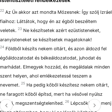
Istentiszteleti rendelkezések
22
Az
Úr
akkor azt mondta Mózesnek: Így szólj Izráel
fiaihoz: Láttátok, hogy én az égből beszéltem
23
veletek.
Ne készítsetek azért ezüstisteneket,
aranyisteneket se készítsetek magatoknak!
24
Földből készíts nekem oltárt, és azon áldozd fel
égőáldozatodat és békeáldozatodat, juhodat és
marhádat. Elmegyek hozzád, és megáldalak minden
szent helyen, ahol emlékezetessé teszem a
25
nevemet.
Ha pedig kőből készítesz nekem oltárt,
ne faragott kőből építsd, mert ha vésővel nyúlsz
26
hozzá, megszentségteleníted.
Lépcsőkön se menj