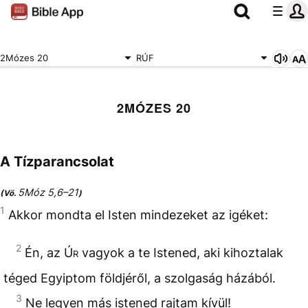
2Mózes 20
RÚF
2MÓZES 20
A Tízparancsolat
5Móz 5,6–21
(Vö.
)
1
Akkor mondta el Isten mindezeket az igéket:
2
Én, az
Úr
vagyok a te Istened, aki kihoztalak
téged Egyiptom földjéről, a szolgaság házából.
3
Ne legyen más istened rajtam kívül!