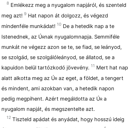
8
Emlékezz meg a nyugalom napjáról, és szenteld
9
meg azt!
Hat napon át dolgozz, és végezd
10
mindenféle munkádat!
De a hetedik nap a te
Istenednek, az
Úr
nak nyugalomnapja. Semmiféle
munkát ne végezz azon se te, se fiad, se leányod,
se szolgád, se szolgálóleányod, se állatod, se a
11
kapuidon belül tartózkodó jövevény.
Mert hat nap
alatt alkotta meg az
Úr
az eget, a földet, a tengert
és mindent, ami azokban van, a hetedik napon
pedig megpihent. Azért megáldotta az
Úr
a
nyugalom napját, és megszentelte azt.
12
Tiszteld apádat és anyádat, hogy hosszú ideig