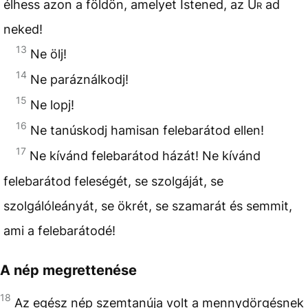
élhess azon a földön, amelyet Istened, az
Úr
ad
neked!
13
Ne ölj!
14
Ne paráználkodj!
15
Ne lopj!
16
Ne tanúskodj hamisan felebarátod ellen!
17
Ne kívánd felebarátod házát! Ne kívánd
felebarátod feleségét, se szolgáját, se
szolgálóleányát, se ökrét, se szamarát és semmit,
ami a felebarátodé!
A nép megrettenése
18
Az egész nép szemtanúja volt a mennydörgésnek