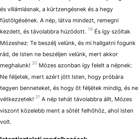
és villámlásnak, a kürtzengésnek és a hegy
füstölgésének. A nép, látva mindezt, remegni
19
kezdett, és távolabbra húzódott.
És így szóltak
Mózeshez: Te beszélj velünk, és mi hallgatni fogunk
rád, de Isten ne beszéljen velünk, mert akkor
20
meghalunk!
Mózes azonban így felelt a népnek:
Ne féljetek, mert azért jött Isten, hogy próbára
tegyen benneteket, és hogy őt féljétek mindig, és ne
21
vétkezzetek!
A nép tehát távolabbra állt, Mózes
viszont közelebb ment a sötét felhőhöz, ahol Isten
volt.