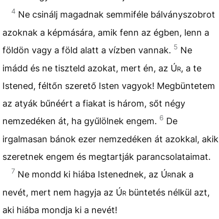
4
Ne csinálj magadnak semmiféle bálványszobrot
azoknak a képmására, amik fenn az égben, lenn a
5
földön vagy a föld alatt a vízben vannak.
Ne
imádd és ne tiszteld azokat, mert én, az
Úr
, a te
Istened, féltőn szerető Isten vagyok! Megbüntetem
az atyák bűnéért a fiakat is három, sőt négy
6
nemzedéken át, ha gyűlölnek engem.
De
irgalmasan bánok ezer nemzedéken át azokkal, akik
szeretnek engem és megtartják parancsolataimat.
7
Ne mondd ki hiába Istenednek, az
Úr
nak a
nevét, mert nem hagyja az
Úr
büntetés nélkül azt,
aki hiába mondja ki a nevét!