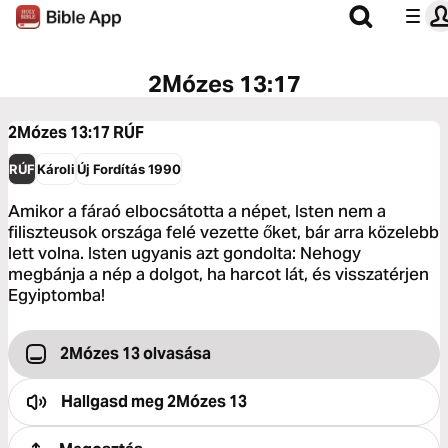
2Mózes 13:17
2Mózes 13:17
RÚF
RÚF
Károli
Új Fordítás 1990
Amikor a fáraó elbocsátotta a népet, Isten nem a
filiszteusok országa felé vezette őket, bár arra közelebb
lett volna. Isten ugyanis azt gondolta: Nehogy
megbánja a nép a dolgot, ha harcot lát, és visszatérjen
Egyiptomba!
2Mózes 13 olvasása
Hallgasd meg
2Mózes 13