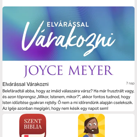
Elvárással Várakozni
7 nap
Belefáradtál abba, hogy az imáid válaszaira vársz? Ha már frusztrált vagy,
és azon töprengsz „Mikor, Istenem, mikor?”, akkor fontos tudnod, hogy
Isten időzítése gyakran rejtély. Ő nem a mi időrendünk alapján cselekszik.
Az Igéje azonban megígéri, hogy nem késik egy napot sem!