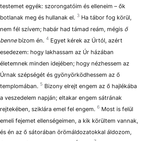
testemet egyék: szorongatóim és elleneim – ők
3
botlanak meg és hullanak el.
Ha tábor fog körül,
nem fél szívem; habár had támad reám, mégis
ő
4
benne
bízom én.
Egyet kérek az Úrtól, azért
esedezem: hogy lakhassam az Úr házában
életemnek minden idejében; hogy nézhessem az
Úrnak szépségét és gyönyörködhessem az ő
5
templomában.
Bizony elrejt engem az ő hajlékába
a veszedelem napján; eltakar engem sátrának
6
rejtekében, sziklára emel fel engem.
Most is felül
emeli fejemet ellenségeimen, a kik körültem vannak,
és én az ő sátorában örömáldozatokkal áldozom,