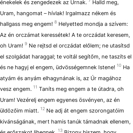
7
énekelek és zengedezek az Úrnak.
Halld meg,
Uram, hangomat – hívlak! Irgalmazz nékem és
8
hallgass meg engem!
Helyetted mondja a szívem:
Az én orczámat keressétek! A te orczádat keresem,
9
oh Uram!
Ne rejtsd el orczádat előlem; ne utasítsd
el szolgádat haraggal; te voltál segítőm, ne taszíts el
10
és ne hagyj el engem, üdvösségemnek Istene!
Ha
atyám és anyám elhagynának is, az Úr magához
11
vesz engem.
Taníts meg engem a te útadra, oh
Uram! Vezérelj engem egyenes ösvényen, az én
12
üldözőim miatt.
Ne adj át engem szorongatóim
kivánságának, mert hamis tanúk támadnak ellenem,
13
és erőszakot lihegnek.
Bizony hiszem, hogy