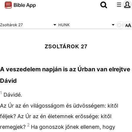
Zsoltárok 27
HUNK
ZSOLTÁROK 27
A veszedelem napján is az Úrban van elrejtve
Dávid
1
Dávidé.
Az Úr az én világosságom és üdvösségem: kitől
féljek? Az Úr az én életemnek erőssége: kitől
2
remegjek?
Ha gonoszok jőnek ellenem, hogy