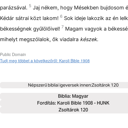
5
parázsával.
Jaj nékem, hogy Mésekben bujdosom é
6
Kédár sátrai közt lakom!
Sok ideje lakozik az én lel
7
békességnek gyűlölőivel!
Magam vagyok a békessé
mihelyt megszólalok, ők viadalra
készek.
Public Domain
Tudj meg többet a következőről: Karoli Bible 1908
Népszerű bibliai igeversek innen:
Zsoltárok 120
Biblia: 
Magyar
Fordítás: Karoli Bible 1908 - HUNK
Zsoltárok 120