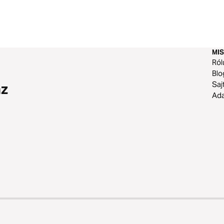
MIS
Ról
Blo
Saj
az
Ad