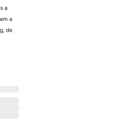
s a
kem a
g, de