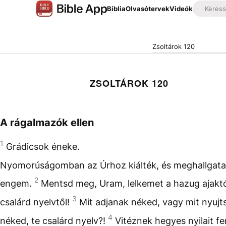
Biblia
Olvasótervek
Videók
Zsoltárok 120
ZSOLTÁROK 120
A rágalmazók ellen
1
Grádicsok éneke.
Nyomorúságomban az Úrhoz kiálték, és meghallgata
2
engem.
Mentsd meg, Uram, lelkemet a hazug ajakt
3
csalárd nyelvtől!
Mit adjanak néked, vagy mit nyujt
4
néked, te csalárd nyelv?!
Vitéznek hegyes nyilait f