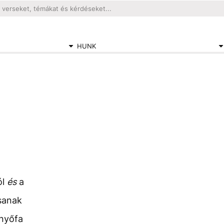
HUNK
ól
és
a
sanak
enyőfa