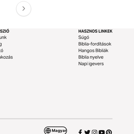
SZIÓ
HASZNOS LINKEK
unk
Súgó
g
Biblia-fordítások
tó
Hangos Bibliák
akozás
Biblia nyelve
Napi igevers
Magyar