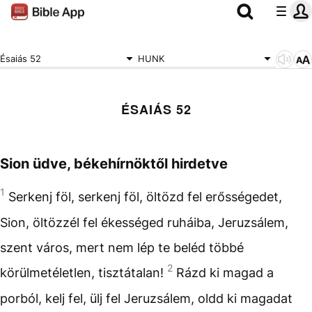
Ésaiás 52
HUNK
ÉSAIÁS 52
Sion üdve, békehírnöktől hirdetve
1
Serkenj föl, serkenj föl, öltözd fel erősségedet,
Sion, öltözzél fel ékességed ruháiba, Jeruzsálem,
szent város, mert nem lép te beléd többé
2
körülmetéletlen, tisztátalan!
Rázd ki magad a
porból, kelj fel, ülj fel Jeruzsálem, oldd ki magadat