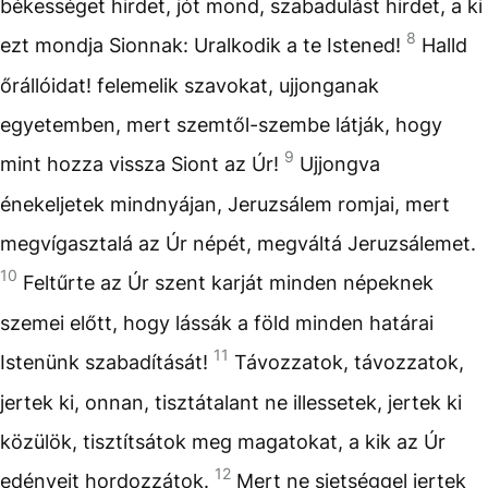
békességet hirdet, jót mond, szabadulást hirdet, a ki
8
ezt mondja Sionnak: Uralkodik a te Istened!
Halld
őrállóidat! felemelik szavokat, ujjonganak
egyetemben, mert szemtől-szembe látják, hogy
9
mint hozza vissza Siont az Úr!
Ujjongva
énekeljetek mindnyájan, Jeruzsálem romjai, mert
megvígasztalá az Úr népét, megváltá Jeruzsálemet.
10
Feltűrte az Úr szent karját minden népeknek
szemei előtt, hogy lássák a föld minden határai
11
Istenünk szabadítását!
Távozzatok, távozzatok,
jertek ki, onnan, tisztátalant ne illessetek, jertek ki
közülök, tisztítsátok meg magatokat, a kik az Úr
12
edényeit hordozzátok.
Mert ne sietséggel jertek