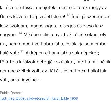
ki, és ne futással menjetek; mert előttetek megy az
13
Úr, és követni fog Izráel Istene!
Ímé, jó szerencsés
lesz szolgám, magasságos, felséges és dicső lesz
14
nagyon.
Miképen eliszonyodtak tőled sokan, oly
rút, nem emberi volt ábrázatja, és alakja sem ember
15
fiaié volt:
Akképen ejt ámulatba sok népeket;
fölötte a királyok befogják szájokat, mert a mit nékik
nem beszéltek volt, azt látják, és mit nem hallottak
volt, arra figyelnek.
Public Domain
Tudj meg többet a következőről: Karoli Bible 1908