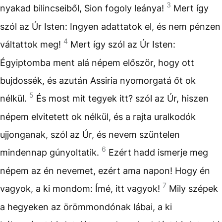
3
nyakad bilincseiből, Sion fogoly leánya!
Mert így
szól az Úr Isten: Ingyen adattatok el, és nem pénzen
4
váltattok meg!
Mert így szól az Úr Isten:
Égyiptomba ment alá népem először, hogy ott
bujdossék, és azután Assiria nyomorgatá őt ok
5
nélkül.
És most mit tegyek itt? szól az Úr, hiszen
népem elvitetett ok nélkül, és a rajta uralkodók
ujjonganak, szól az Úr, és nevem szüntelen
6
mindennap gúnyoltatik.
Ezért hadd ismerje meg
népem az én nevemet, ezért ama napon! Hogy én
7
vagyok, a ki mondom: Ímé, itt vagyok!
Mily szépek
a hegyeken az örömmondónak lábai, a ki